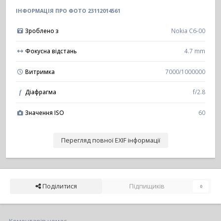
ІНФОРМАЦІЯ ПРО ФОТО 23112014561
Зроблено з
Nokia C6-00
Фокусна відстань
4.7 mm
Витримка
7000/1000000
Діафрагма
f/2.8
f
Значення ISO
60
Перегляд повної EXIF інформації
Поділитися
Підпищиків
0