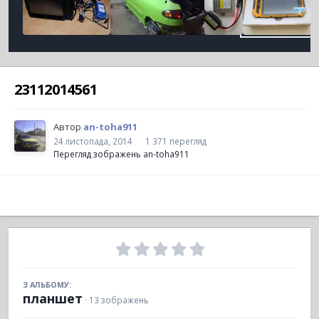
23112014561
Автор
an-toha911
24 листопада, 2014
1 371 перегляд
Перегляд зображень an-toha911
З АЛЬБОМУ:
планшет
· 13 зображень