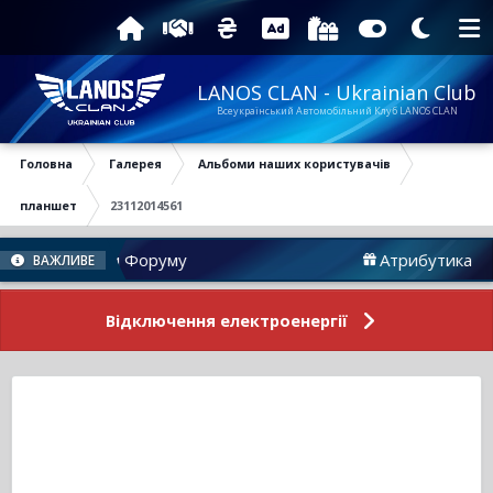
LANOS CLAN - Ukrainian Club
Всеукраїнський Автомобільний Клуб LANOS CLAN
Головна
Галерея
Альбоми наших користувачів
планшет
23112014561
Новини Форуму
Атрибутика
ВАЖЛИВЕ
Відключення електроенергії