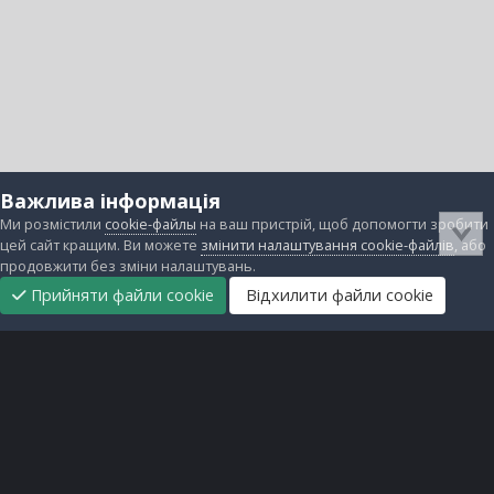
Важлива інформація
Ми розмістили
cookie-файлы
на ваш пристрій, щоб допомогти зробити
цей сайт кращим. Ви можете
змінити налаштування cookie-файлів
, або
продовжити без зміни налаштувань.
Прийняти файли cookie
Відхилити файли cookie
Підтримати
Прибрати
Головна
Завантаження
Непрочитані
Увійти
Реєстрація
нас
рекламу
Зворотній зв'язок
Файли cookie
Всі права захищені © lanos.com.ua, 2005-2026