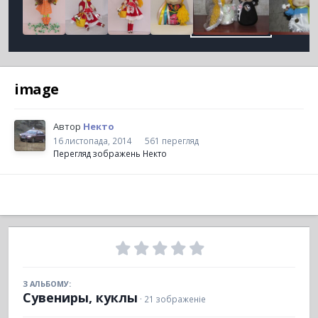
image
Автор
Некто
16 листопада, 2014
561 перегляд
Перегляд зображень Некто
З АЛЬБОМУ:
Сувениры, куклы
· 21 зображеніе