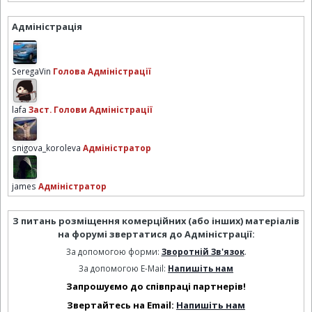
Адміністрація
SeregaVin
Голова Адміністрації
lafa
Заст. Голови Адміністрації
snigova_koroleva
Адміністратор
james
Адміністратор
З питань розміщення комерційних (або інших) матеріалів
на форумі звертатися до Адміністрації:
За допомогою форми:
Зворотній Зв'язок
.
За допомогою E-Mail:
Напишіть нам
Запрошуємо до співпраці партнерів!
Звертайтесь на Email:
Напишіть нам