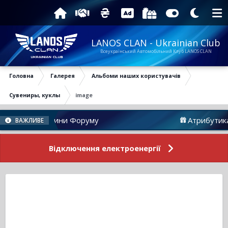
LANOS CLAN - Ukrainian Club
Всеукраїнський Автомобільний Клуб LANOS CLAN
Головна
Галерея
Альбоми наших користувачів
Сувениры, куклы
image
Новини Форуму
Атрибутика
ВАЖЛИВЕ
Відключення електроенергії