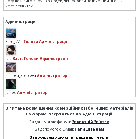
року невеликою групою людей, які зробили величезний внесок в
його розвиток.
Адміністрація
SeregaVin
Голова Адміністрації
lafa
Заст. Голови Адміністрації
snigova_koroleva
Адміністратор
james
Адміністратор
З питань розміщення комерційних (або інших) матеріалів
на форумі звертатися до Адміністрації:
За допомогою форми:
Зворотній Зв'язок
.
За допомогою E-Mail:
Напишіть нам
Запрошуємо до співпраці партнерів!