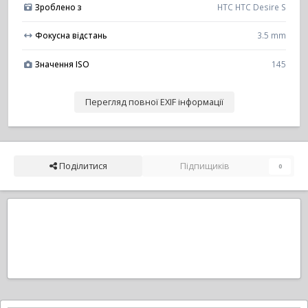
Зроблено з
HTC HTC Desire S
Фокусна відстань
3.5 mm
Значення ISO
145
Перегляд повної EXIF інформації
Поділитися
Підпищиків
0