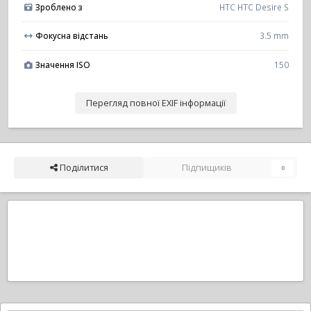
Зроблено з
HTC HTC Desire S
Фокусна відстань
3.5 mm
Значення ISO
150
Перегляд повної EXIF інформації
Поділитися
Підпищиків
0