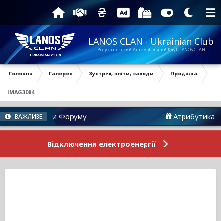
LANOS CLAN - Ukrainian Club
Всеукраїнський Автомобільний Клуб LANOS CLAN
Головна
Галерея
Зустрічі, зліти, заходи
Продажа
IMAG3084
Новини Форуму
Атрибутика
ВАЖЛИВЕ
Відключення електроенергії