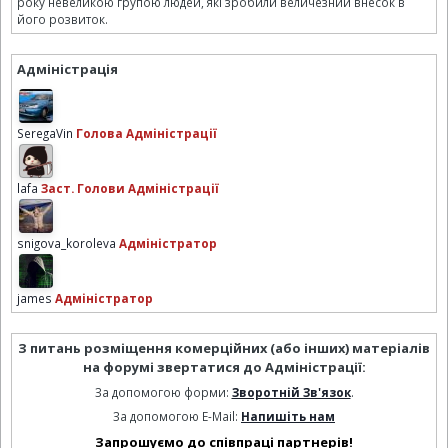
року невеликою групою людей, які зробили величезний внесок в
його розвиток.
Адміністрація
SeregaVin
Голова Адміністрації
lafa
Заст. Голови Адміністрації
snigova_koroleva
Адміністратор
james
Адміністратор
З питань розміщення комерційних (або інших) матеріалів
на форумі звертатися до Адміністрації:
За допомогою форми:
Зворотній Зв'язок
.
За допомогою E-Mail:
Напишіть нам
Запрошуємо до співпраці партнерів!