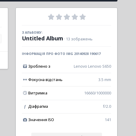
З АЛЬБОМУ:
Untitled Album
· 13 зображень
ІНФОРМАЦІЯ ПРО ФОТО IMG 20140928 190617
Зроблено з
Lenovo Lenovo S650
Фокусна відстань
3.5 mm
Витримка
16660/1000000
Діафрагма
f/2.0
f
Значення ISO
141