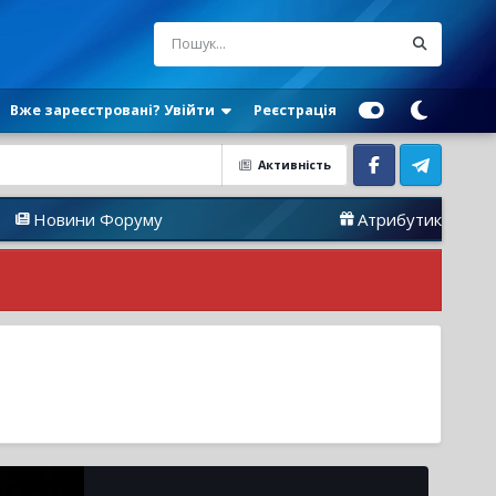
Вже зареєстровані? Увійти
Реєстрація
Активність
Facebook
Telegram
и Форуму
Атрибутика