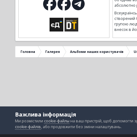
абсолютно р
Всеукраїнс
створений 
групою люд
внесок в йо
Головна
Галерея
Альбоми наших користувачів
U
Важлива інформація
Ми розмістили
cookie-файлы
на ваш пристрій, щоб допомогти 
cookie-файлів
, або продовжити без зміни налаштувань.