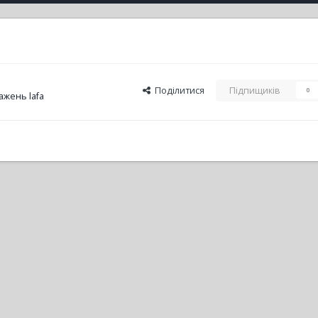
Поділитися
Підпищиків
0
жень lafa