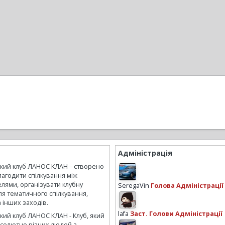
Адміністрація
ький клуб ЛАНОС КЛАН – створено
лагодити спілкування між
лями, організувати клубну
SeregaVin
Голова Адміністрації
ля тематичного спілкування,
а інших заходів.
lafa
Заст. Голови Адміністрації
кий клуб ЛАНОС КЛАН - Клуб, який
бсолютно різних людей з