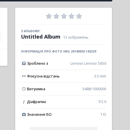
З АЛЬБОМУ:
Untitled Album
· 13 зображень
ІНФОРМАЦІЯ ПРО ФОТО IMG 20140920 142329
Зроблено з
Lenovo Lenovo S650
Фокусна відстань
3.5 mm
Витримка
5488/1000000
Діафрагма
f/2.0
f
Значення ISO
115