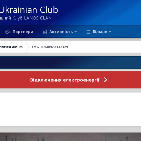
krainian Club
ільний Клуб LANOS CLAN
Партнери
Активність
Більше
ntitled Album
IMG 20140920 142329
Н
Відключення електроенергії