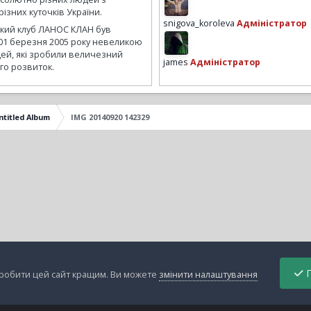
ізних куточків України.
snigova_koroleva
Адміністратор
ький клуб ЛАНОС КЛАН був
01 березня 2005 року невеликою
ей, які зробили величезний
james
Адміністратор
го розвиток.
ntitled Album
IMG 20140920 142329
П
зробити цей сайт кращим. Ви можете
змінити налаштування