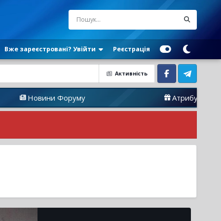
Вже зареєстровані? Увійти
Реєстрація
Активність
Facebook
Telegram
овини Форуму
Атрибутика