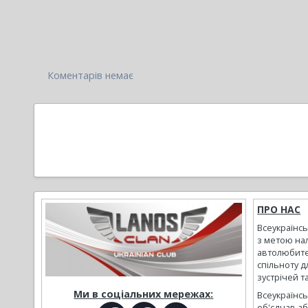
Коментарів немає
ПРО НАС
Всеукраїнс
з метою на
автолюбите
спільноту д
зустрічей т
Ми в соціальних мережах:
Всеукраїнсь
об'єднав а