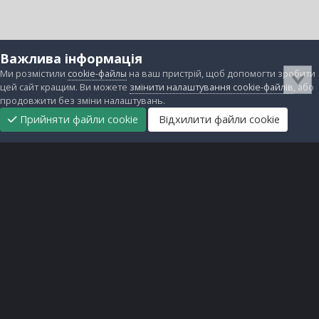
Важлива інформація
Ми розмістили
cookie-файлы
на ваш пристрій, щоб допомогти зробити
цей сайт кращим. Ви можете
змінити налаштування cookie-файлів
, або
продовжити без зміни налаштувань.
Прийняти файли cookie
Відхилити файли cookie
Підтримати
Прибрати
Головна
Завантаження
Непрочитані
Увійти
Реєстрація
нас
рекламу
Зворотній зв'язок
Файли cookie
Всі права захищені © lanos.com.ua, 2005-2026