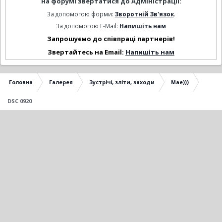
на форумі звертатися до Адміністрації:
За допомогою форми:
Зворотній Зв'язок
.
За допомогою E-Mail:
Напишіть нам
Запрошуємо до співпраці партнерів!
Звертайтесь на Email:
Напишіть нам
Головна
Галерея
Зустрічі, зліти, заходи
Мае)))
DSC 0920