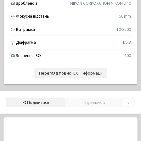
Зроблено з
NIKON CORPORATION NIKON D40
Фокусна відстань
66 mm
Витримка
10/2500
Діафрагма
f/5.3
f
Значення ISO
400
Перегляд повної EXIF інформації
Поділитися
Підпищиків
0