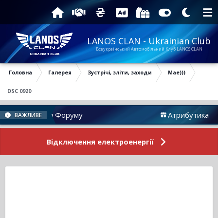
LANOS CLAN - Ukrainian Club
Всеукраїнський Автомобільний Клуб LANOS CLAN
Головна
Галерея
Зустрічі, зліти, заходи
Мае)))
DSC 0920
Новини Форуму
Атрибутика
ВАЖЛИВЕ
Відключення електроенергії