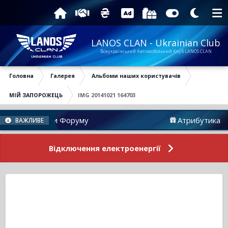
LANOS CLAN - Ukrainian Club
Всеукраїнський Автомобільний Клуб LANOS CLAN
Головна
Галерея
Альбоми наших користувачів
МІЙ ЗАПОРОЖЕЦЬ
IMG 20141021 164703
Новини Форуму
Атрибутика
ВАЖЛИВЕ
Відключення електроенергії