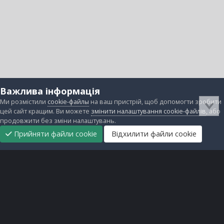
Важлива інформація
Ми розмістили
cookie-файлы
на ваш пристрій, щоб допомогти зробити
цей сайт кращим. Ви можете
змінити налаштування cookie-файлів
, або
продовжити без зміни налаштувань.
Прийняти файли cookie
Відхилити файли cookie
Підтримати
Прибрати
Головна
Завантаження
Непрочитані
Увійти
Реєстрація
нас
рекламу
Зворотній зв'язок
Файли cookie
Всі права захищені © lanos.com.ua, 2005-2026