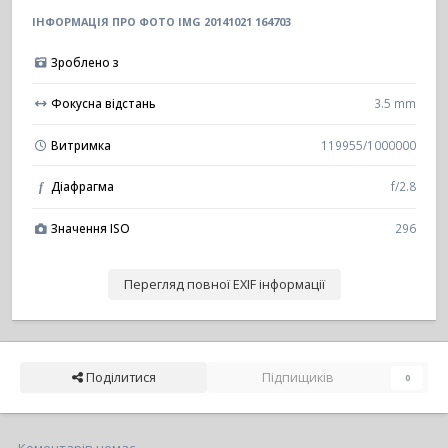
ІНФОРМАЦІЯ ПРО ФОТО IMG 20141021 164703
Зроблено з
Фокусна відстань
3.5 mm
Витримка
119955/1000000
Діафрагма
f/2.8
f
Значення ISO
296
Перегляд повної EXIF інформації
Поділитися
Підпищиків
0