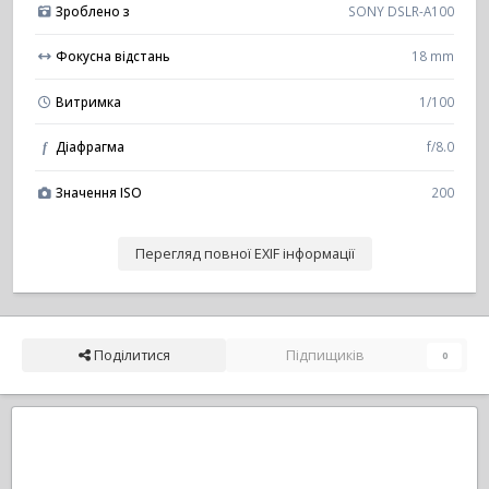
Зроблено з
SONY DSLR-A100
Фокусна відстань
18 mm
Витримка
1/100
Діафрагма
f/8.0
f
Значення ISO
200
Перегляд повної EXIF інформації
Поділитися
Підпищиків
0