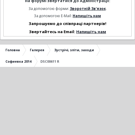
на форумі звертатися до Адміністрації:
За допомогою форми:
Зворотній Зв'язок
.
За допомогою E-Mail:
Напишіть нам
Запрошуємо до співпраці партнерів!
Звертайтесь на Email:
Напишіть нам
Головна
Галерея
Зустрічі, зліти, заходи
Софиевка 2014
DSC00611 R