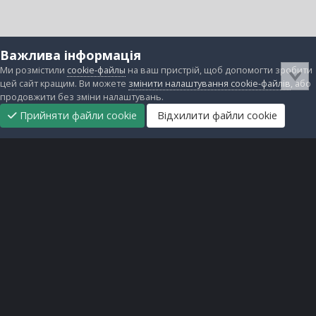
Важлива інформація
Ми розмістили
cookie-файлы
на ваш пристрій, щоб допомогти зробити
цей сайт кращим. Ви можете
змінити налаштування cookie-файлів
, або
продовжити без зміни налаштувань.
Прийняти файли cookie
Відхилити файли cookie
Підтримати
Прибрати
Головна
Завантаження
Непрочитані
Увійти
Реєстрація
нас
рекламу
Зворотній зв'язок
Файли cookie
Всі права захищені © lanos.com.ua, 2005-2026