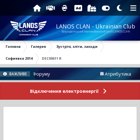
LANOS CLAN - Ukrainian Club
Всеукраїнський Автомобільний Клуб LANOS CLAN
Головна
Галерея
Зустрічі, зліти, заходи
Софиевка 2014
DSC00611 R
Новини Форуму
Атрибутика
ВАЖЛИВЕ
Відключення електроенергії