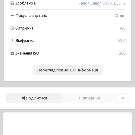
Зроблено з
Canon Canon EOS REBEL T3
Фокусна відстань
50 mm
Витримка
1/60
Діафрагма
f/5.6
f
Значення ISO
200
Перегляд повної EXIF інформації
Поділитися
Підпищиків
0