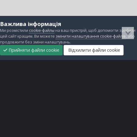
Важлива інформація
Ми розмістили
cookie-файлы
на ваш пристрій, щоб допомогти зробити
цей сайт кращим. Ви можете
змінити налаштування cookie-файлів
, або
продовжити без зміни налаштувань.
Прийняти файли cookie
Відхилити файли cookie
Підтримати
Прибрати
Головна
Завантаження
Непрочитані
Увійти
Реєстрація
нас
рекламу
Зворотній зв'язок
Файли cookie
Всі права захищені © lanos.com.ua, 2005-2026