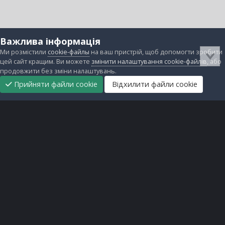
Важлива інформація
Ми розмістили
cookie-файлы
на ваш пристрій, щоб допомогти зробити
цей сайт кращим. Ви можете
змінити налаштування cookie-файлів
, або
продовжити без зміни налаштувань.
Прийняти файли cookie
Відхилити файли cookie
Підтримати
Прибрати
Головна
Завантаження
Непрочитані
Увійти
Реєстрація
нас
рекламу
Зворотній зв'язок
Файли cookie
Всі права захищені © lanos.com.ua, 2005-2026