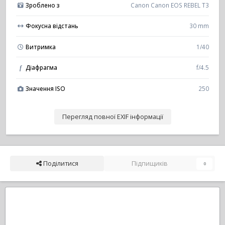
Зроблено з
Canon Canon EOS REBEL T3
Фокусна відстань
30 mm
Витримка
1/40
Діафрагма
f/4.5
f
Значення ISO
250
Перегляд повної EXIF інформації
Поділитися
Підпищиків
0