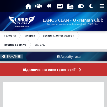
LANOS CLAN - Ukrainian Club
Всеукраїнський Автомобільний Клуб LANOS CLAN
Головна
Галерея
Зустрічі, зліти, заходи
резина Sportiva
IMG 2722
Форуму
Атрибутика
ВАЖЛИВЕ
Відключення електроенергії