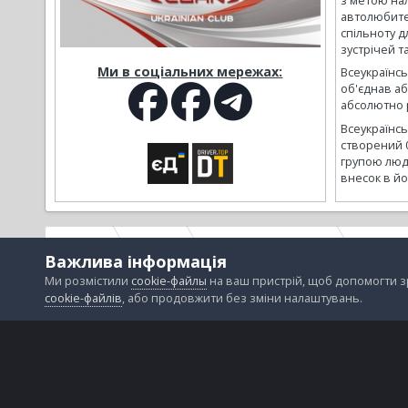
з метою на
автолюбите
спільноту д
зустрічей т
Ми в соціальних мережах:
Всеукраїнсь
об'єднав а
абсолютно р
Всеукраїнс
створений 
групою люд
внесок в йо
Головна
Галерея
Зустрічі, зліти, заходи
Дицки и 
Важлива інформація
Ми розмістили
cookie-файлы
на ваш пристрій, щоб допомогти 
cookie-файлів
, або продовжити без зміни налаштувань.
Зворотній зв'язок
Файли cookie