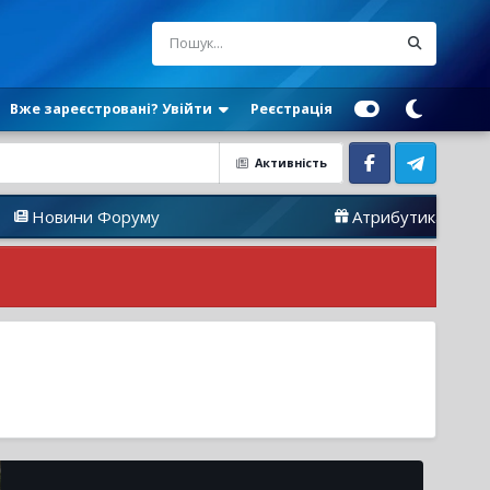
Вже зареєстровані? Увійти
Реєстрація
Активність
Facebook
Telegram
вини Форуму
Атрибутика