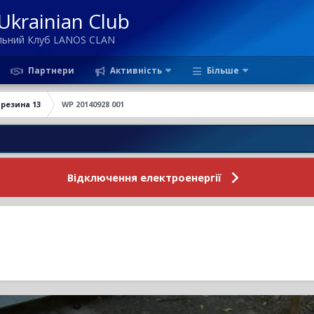
krainian Club
ільний Клуб LANOS CLAN
Партнери
Активність
Більше
резина 13
WP 20140928 001
Но
Відключення електроенергії