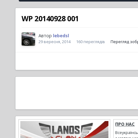
WP 20140928 001
Автор
lebedsl
29 вересня, 2014
160 переглядів
Перегляд зоб
ПРО НАС
Всеукраїнс