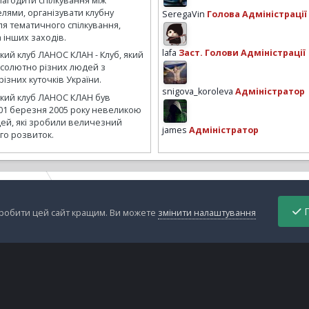
лагодити спілкування між
лями, організувати клубну
SeregaVin
Голова Адміністрації
ля тематичного спілкування,
а інших заходів.
lafa
Заст. Голови Адміністрації
кий клуб ЛАНОС КЛАН - Клуб, який
бсолютно різних людей з
ізних куточків України.
snigova_koroleva
Адміністратор
ький клуб ЛАНОС КЛАН був
01 березня 2005 року невеликою
ей, які зробили величезний
james
Адміністратор
го розвиток.
резина 13
WP 20140928 001
П
зробити цей сайт кращим. Ви можете
змінити налаштування