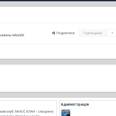
Поділитися
Підпищиків
0
ражень lebedsl
Адміністрація
ький клуб ЛАНОС КЛАН – створено