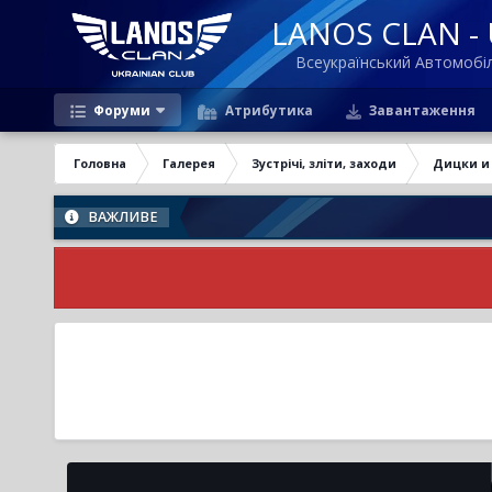
LANOS CLAN - U
Всеукраїнський Автомоб
Форуми
Атрибутика
Завантаження
Головна
Галерея
Зустрічі, зліти, заходи
Дицки и 
ВАЖЛИВЕ