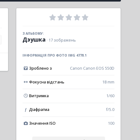
З АЛЬБОМУ:
Дэушка
· 17 зображень
ІНФОРМАЦІЯ ПРО ФОТО IMG 4778.1
Зроблено з
Canon Canon EOS 550D
Фокусна відстань
18 mm
Витримка
1/60
Діафрагма
f/5.0
f
Значення ISO
100