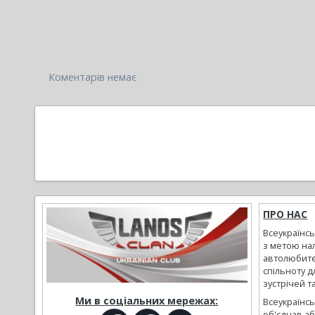
Коментарів немає
ПРО НАС
Всеукраїнс
з метою на
автолюбите
спільноту д
зустрічей т
Ми в соціальних мережах:
Всеукраїнсь
об'єднав а