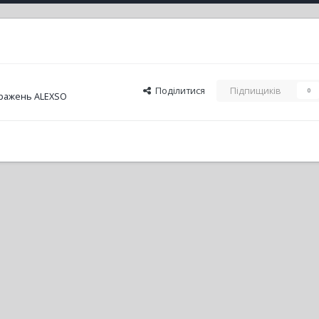
Поділитися
Підпищиків
0
ражень ALEXSO