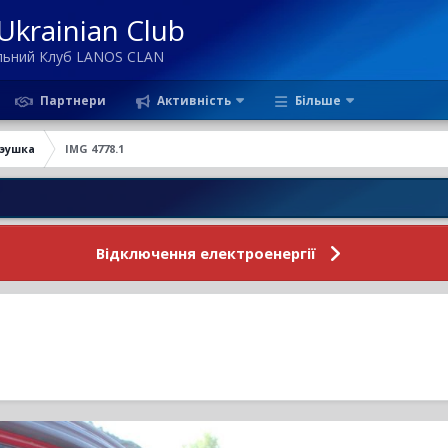
krainian Club
ільний Клуб LANOS CLAN
Партнери
Активність
Більше
эушка
IMG 4778.1
Новини Ф
Відключення електроенергії