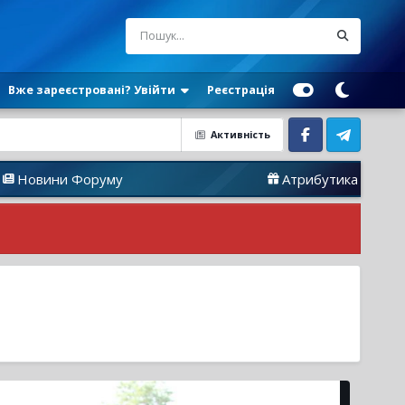
Вже зареєстровані? Увійти
Реєстрація
Активність
Facebook
Telegram
оруму
Атрибутика