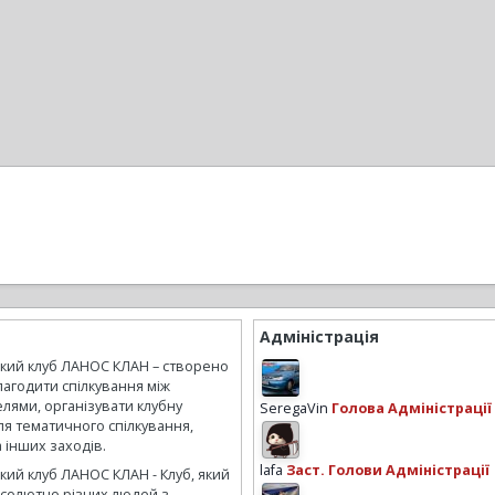
Адміністрація
ький клуб ЛАНОС КЛАН – створено
лагодити спілкування між
лями, організувати клубну
SeregaVin
Голова Адміністрації
ля тематичного спілкування,
а інших заходів.
lafa
Заст. Голови Адміністрації
кий клуб ЛАНОС КЛАН - Клуб, який
бсолютно різних людей з