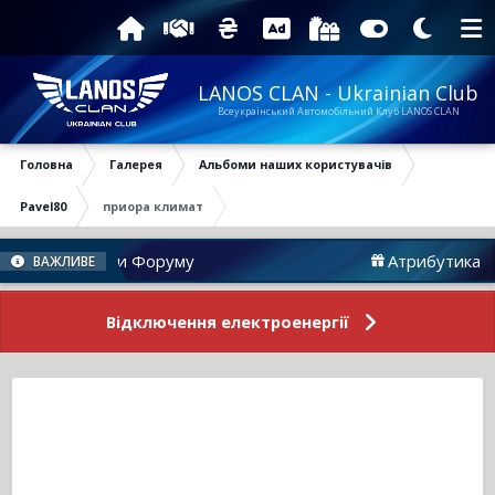
LANOS CLAN - Ukrainian Club
Всеукраїнський Автомобільний Клуб LANOS CLAN
Головна
Галерея
Альбоми наших користувачів
Pavel80
приора климат
Новини Форуму
Атрибутика
ВАЖЛИВЕ
Відключення електроенергії