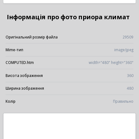
Інформація про фото приора климат
Оригінальний розмір файла
29509
Mime-тип
image/jpeg
COMPUTED.htm
width="480" height="360"
Висота зображення
360
Ширина зображення
480
Колір
Правильно