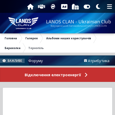
LANOS CLAN - Ukrainian Club
Всеукраїнський Автомобільний Клуб LANOS CLAN
Головна
Галерея
Альбоми наших користувачів
Барахолка
Тернопіль
Новини Форуму
Атрибутика
ВАЖЛИВЕ
Відключення електроенергії