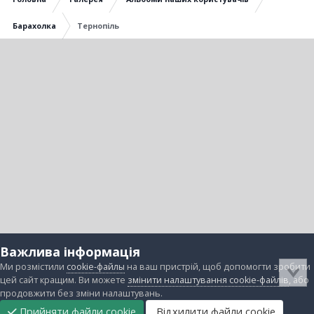
Барахолка
Тернопіль
Важлива інформація
Ми розмістили
cookie-файлы
на ваш пристрій, щоб допомогти зробити
цей сайт кращим. Ви можете
змінити налаштування cookie-файлів
, або
продовжити без зміни налаштувань.
Прийняти файли cookie
Відхилити файли cookie