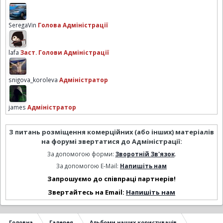
SeregaVin
Голова Адміністрації
lafa
Заст. Голови Адміністрації
snigova_koroleva
Адміністратор
james
Адміністратор
З питань розміщення комерційних (або інших) матеріалів
на форумі звертатися до Адміністрації:
За допомогою форми:
Зворотній Зв'язок
.
За допомогою E-Mail:
Напишіть нам
Запрошуємо до співпраці партнерів!
Звертайтесь на Email:
Напишіть нам
Головна
Галерея
Альбоми наших користувачів