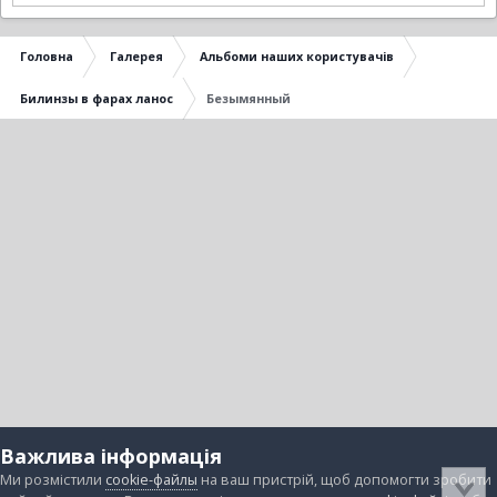
Головна
Галерея
Альбоми наших користувачів
Билинзы в фарах ланос
Безымянный
Важлива інформація
Ми розмістили
cookie-файлы
на ваш пристрій, щоб допомогти зробити