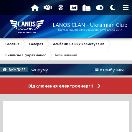
LANOS CLAN - Ukrainian Club
Всеукраїнський Автомобільний Клуб LANOS CLAN
Головна
Галерея
Альбоми наших користувачів
Билинзы в фарах ланос
Безымянный
Новини Форуму
Атрибутика
ВАЖЛИВЕ
Відключення електроенергії