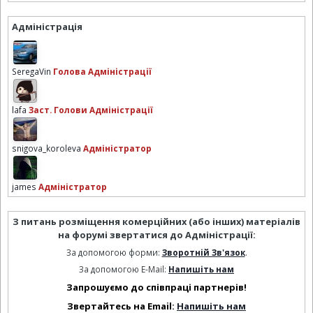
Адміністрація
SeregaVin
Голова Адміністрації
lafa
Заст. Голови Адміністрації
snigova_koroleva
Адміністратор
james
Адміністратор
З питань розміщення комерційних (або інших) матеріалів
на форумі звертатися до Адміністрації:
За допомогою форми:
Зворотній Зв'язок
.
За допомогою E-Mail:
Напишіть нам
Запрошуємо до співпраці партнерів!
Звертайтесь на Email:
Напишіть нам