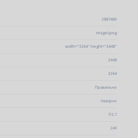
2887480
image/jpeg
width="3264" height="2448"
2448
3264
Правильно
Невірно
f/2.7
240