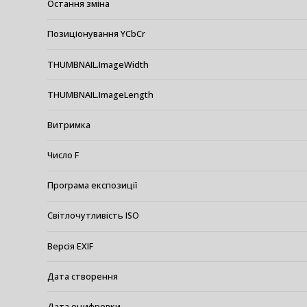
Остання зміна
Позиціонування YCbCr
THUMBNAIL.ImageWidth
THUMBNAIL.ImageLength
Витримка
Число F
Програма експозиції
Світлочутливість ISO
Версія EXIF
Дата створення
Дата оцифровки