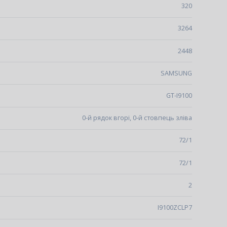
320
3264
2448
SAMSUNG
GT-I9100
0-й рядок вгорі, 0-й стовпець зліва
72/1
72/1
2
I9100ZCLP7