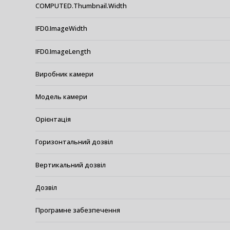
COMPUTED.Thumbnail.Width
IFD0.ImageWidth
IFD0.ImageLength
Виробник камери
Модель камери
Орієнтація
Горизонтальний дозвіл
Вертикальний дозвіл
Дозвіл
Програмне забезпечення