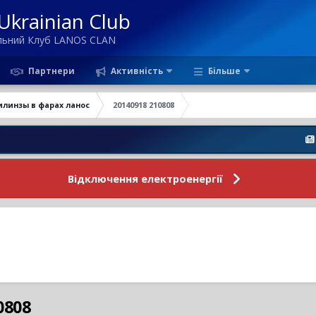
krainian Club
ільний Клуб LANOS CLAN
Партнери
Активність
Більше
илинзы в фарах ланос
20140918 210808
Новини
Відключення електроенергії
0808