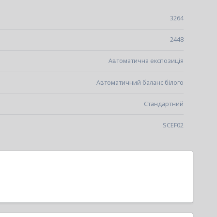
3264
2448
Автоматична експозиція
Автоматичний баланс білого
Стандартний
SCEF02