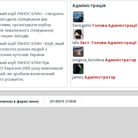
Адміністрація
ький клуб ЛАНОС КЛАН – створено
лагодити спілкування між
лями, організувати клубну
SeregaVin
Голова Адміністрації
ля тематичного спілкування,
а інших заходів.
lafa
Заст. Голови Адміністрації
кий клуб ЛАНОС КЛАН - Клуб, який
бсолютно різних людей з
ізних куточків України.
snigova_koroleva
Адміністратор
ький клуб ЛАНОС КЛАН був
01 березня 2005 року невеликою
ей, які зробили величезний
james
Адміністратор
го розвиток.
илинзы в фарах ланос
20140918 210808