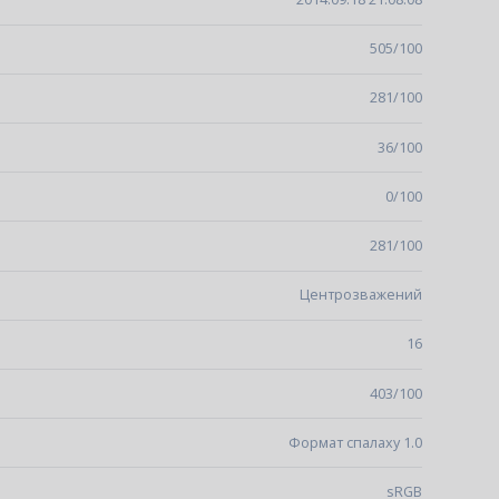
505/100
281/100
36/100
0/100
281/100
Центрозважений
16
403/100
Формат спалаху 1.0
sRGB