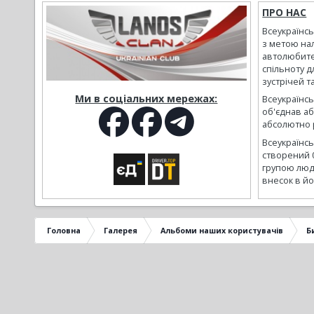
ПРО НАС
Всеукраїнс
з метою на
автолюбите
спільноту д
зустрічей т
Ми в соціальних мережах:
Всеукраїнсь
об'єднав а
абсолютно р
Всеукраїнс
створений 
групою люд
внесок в йо
Головна
Галерея
Альбоми наших користувачів
Б