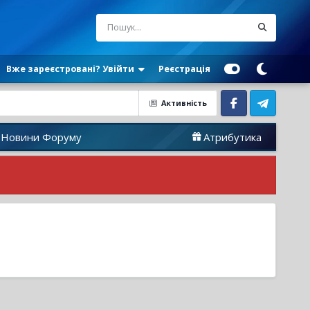
Вже зареєстровані? Увійти
Реєстрація
Активність
Facebook
Telegram
 Форуму
Атрибутика