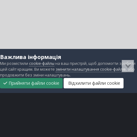
Важлива інформація
Ми розмістили
cookie-файлы
на ваш пристрій, щоб допомогти зробити
цей сайт кращим. Ви можете
змінити налаштування cookie-файлів
, або
продовжити без зміни налаштувань.
Прийняти файли cookie
Відхилити файли cookie
Підтримати
Прибрати
Головна
Завантаження
Непрочитані
Увійти
Реєстрація
нас
рекламу
Зворотній зв'язок
Файли cookie
Всі права захищені © lanos.com.ua, 2005-2026