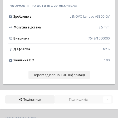
ІНФОРМАЦІЯ ПРО ФОТО IMG 20140827 150723
Зроблено з
LENOVO Lenovo A3300-GV
Фокусна відстань
3.5 mm
Витримка
7548/1000000
Діафрагма
f/2.8
f
Значення ISO
100
Перегляд повної EXIF інформації
Поділитися
Підпищиків
0