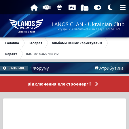
LANOS CLAN - Ukrainian Club
Всеукраїнський Автомобільний Клуб LANOS CLAN
Головна
Галерея
Альбоми наших користувачів
Repairs
IMG 20140822 135712
Новини Форуму
Атрибутика
ВАЖЛИВЕ
Відключення електроенергії