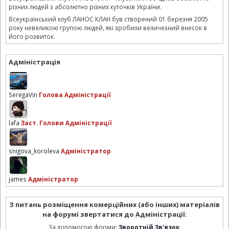
різних людей з абсолютно різних куточків України.
Всеукраїнський клуб ЛАНОС КЛАН був створений 01 березня 2005
року невеликою групою людей, які зробили величезний внесок в
його розвиток.
Адміністрація
SeregaVin
Голова Адміністрації
lafa
Заст. Голови Адміністрації
snigova_koroleva
Адміністратор
james
Адміністратор
З питань розміщення комерційних (або інших) матеріалів
на форумі звертатися до Адміністрації:
За допомогою форми:
Зворотній Зв'язок
.