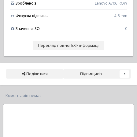
Зроблено з
Lenovo A706_ROW
Фокусна відстань
4.6 mm
Значення ISO
0
Перегляд повної EXIF інформації
Поділитися
Підпищиків
1
Коментарів немає