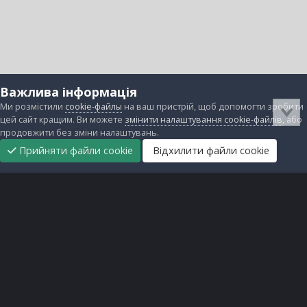
Важлива інформація
Ми розмістили
cookie-файлы
на ваш пристрій, щоб допомогти зробити
цей сайт кращим. Ви можете
змінити налаштування cookie-файлів
, або
продовжити без зміни налаштувань.
Прийняти файли cookie
Відхилити файли cookie
Підтримати
Прибрати
Головна
Завантаження
Непрочитані
Увійти
Реєстрація
нас
рекламу
Зворотній зв'язок
Файли cookie
Всі права захищені © lanos.com.ua, 2005-2026