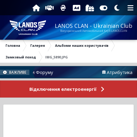
LANOS CLAN - Ukrainian Club
Всеукраїнський Автомобільний Клуб LANOS CLAN
Головна
Галерея
Альбоми наших користувачів
Замковый поход
IMG_5890.JPG
Новини Форуму
Атрибутика
ВАЖЛИВЕ
Відключення електроенергії