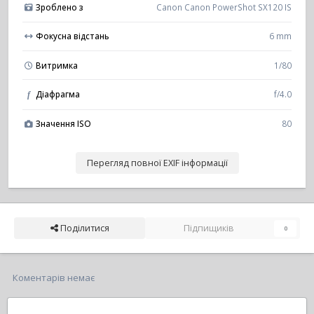
Зроблено з
Canon Canon PowerShot SX120 IS
Фокусна відстань
6 mm
Витримка
1/80
Діафрагма
f/4.0
f
Значення ISO
80
Перегляд повної EXIF інформації
Поділитися
Підпищиків
0
Коментарів немає