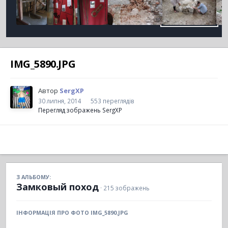
IMG_5890.JPG
Автор
SergXP
30 липня, 2014
553 переглядів
Перегляд зображень SergXP
З АЛЬБОМУ:
Замковый поход
· 215 зображень
ІНФОРМАЦІЯ ПРО ФОТО IMG_5890.JPG