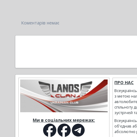
Коментарів немає
ПРО НАС
Всеукраїнс
з метою на
автолюбите
спільноту д
зустрічей т
Ми в соціальних мережах:
Всеукраїнсь
об'єднав а
абсолютно р