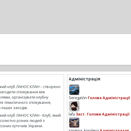
Адміністрація
ький клуб ЛАНОС КЛАН – створено
лагодити спілкування між
лями, організувати клубну
SeregaVin
Голова Адміністрації
ля тематичного спілкування,
а інших заходів.
lafa
Заст. Голови Адміністрації
кий клуб ЛАНОС КЛАН - Клуб, який
бсолютно різних людей з
ізних куточків України.
snigova_koroleva
Адміністратор