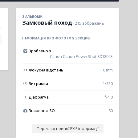
З АЛЬБОМУ:
Замковый поход
· 215 зображень
ІНФОРМАЦІЯ ПРО ФОТО IMG_5619.JPG
Зроблено з
Canon Canon PowerShot SX120 IS
Фокусна відстань
6 mm
Витримка
1/250
Діафрагма
f/4.0
f
Значення ISO
80
Перегляд повної EXIF інформації