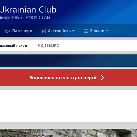
krainian Club
ільний Клуб LANOS CLAN
Партнери
Активність
Більше
амковый поход
IMG_5619.JPG
Нови
Відключення електроенергії