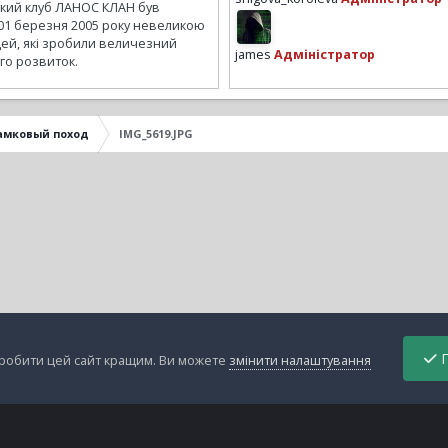
ький клуб ЛАНОС КЛАН був
01 березня 2005 року невеликою
ей, які зробили величезний
james
Адміністратор
го розвиток.
амковый поход
IMG_5619.JPG
П
зробити цей сайт кращим. Ви можете
змінити налаштування