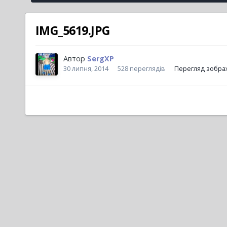
IMG_5619.JPG
Автор
SergXP
30 липня, 2014
528 переглядів
Перегляд зобра