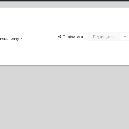
Поділитися
Підпищиків
0
жень SergXP