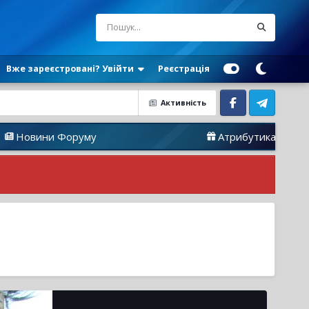
Вже зареєстровані? Увійти
Реєстрація
Активність
Facebook
Telegram
ни Форуму
Атрибутика