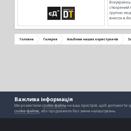
Всеукраїнс
створений 
групою люд
внесок в йо
Головна
Галерея
Альбоми наших користувачів
З
Важлива інформація
Ми розмістили
cookie-файлы
на ваш пристрій, щоб допомогти 
cookie-файлів
, або продовжити без зміни налаштувань.