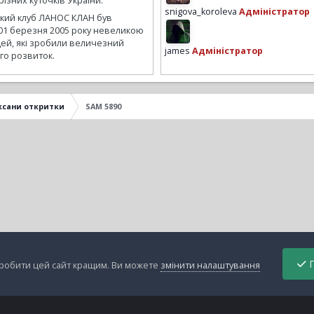
ізних куточків України.
snigova_koroleva
Адміністратор
ький клуб ЛАНОС КЛАН був
01 березня 2005 року невеликою
ей, які зробили величезний
james
Адміністратор
го розвиток.
ксани откритки
SAM 5890
П
зробити цей сайт кращим. Ви можете
змінити налаштування