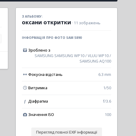
З АЛЬБОМУ:
оксани откритки
· 11 зображень
ІНФОРМАЦІЯ ПРО ФОТО SAM 5890
Зроблено з
SAMSUNG SAMSUNG WP10 / VLUU WP10 /
SAMSUNG AQ100
Фокусна відстань
6.3 mm
Витримка
1/50
Діафрагма
f/3.6
f
Значення ISO
100
Перегляд повної EXIF інформації