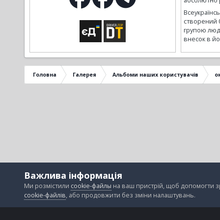
абсолютно р
Всеукраїнс
створений 
групою люд
внесок в йо
Головна
Галерея
Альбоми наших користувачів
о
Важлива інформація
Ми розмістили
cookie-файлы
на ваш пристрій, щоб допомогти 
cookie-файлів
, або продовжити без зміни налаштувань.