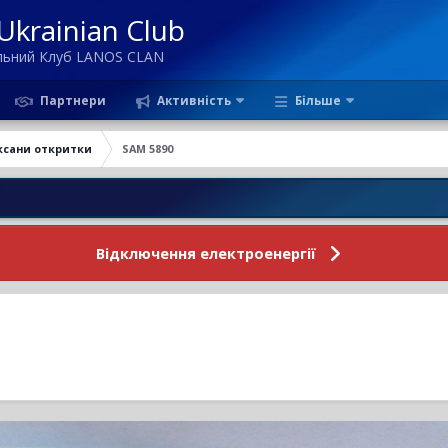
krainian Club
ільний Клуб LANOS CLAN
Партнери
Активність
Більше
ксани откритки
SAM 5890
Нов
Відключення електроенергії