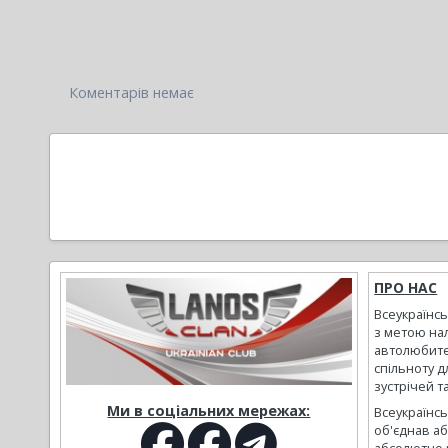
Коментарів немає
ПРО НАС
Всеукраїнс
з метою на
автолюбите
спільноту д
зустрічей т
Ми в соціальних мережах:
Всеукраїнсь
об'єднав а