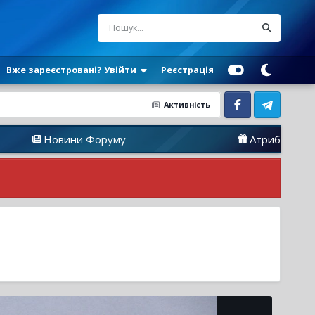
Вже зареєстровані? Увійти
Реєстрація
Активність
Facebook
Telegram
ини Форуму
Атрибутика