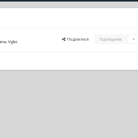
Поділитися
Підпищиків
0
ень Vyjko