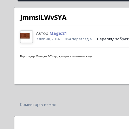
JmmsILWvSYA
Автор
Magic81
7 липня, 2014
864 переглядів
Перегляд зображ
Кардхолдер. Вмещает 5-7 карт, купюры в сложенном виде.
Коментарів немає