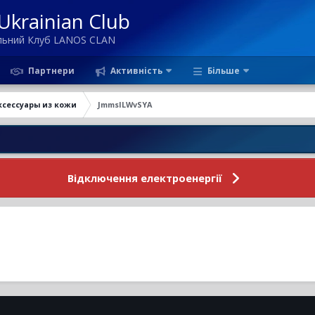
krainian Club
ільний Клуб LANOS CLAN
Партнери
Активність
Більше
ксессуары из кожи
JmmsILWvSYA
Нов
Відключення електроенергії