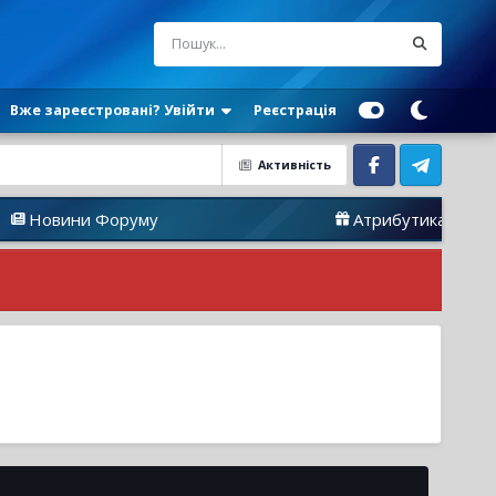
Вже зареєстровані? Увійти
Реєстрація
Активність
Facebook
Telegram
ини Форуму
Атрибутика