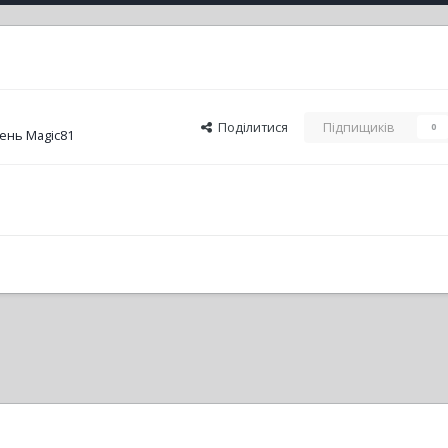
Поділитися
Підпищиків
0
ень Magic81