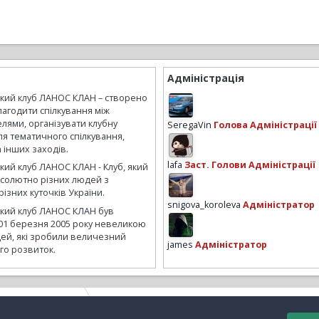
Адміністрація
ький клуб ЛАНОС КЛАН – створено
лагодити спілкування між
лями, організувати клубну
SeregaVin
Голова Адміністрації
ля тематичного спілкування,
а інших заходів.
lafa
Заст. Голови Адміністрації
кий клуб ЛАНОС КЛАН - Клуб, який
бсолютно різних людей з
ізних куточків України.
snigova_koroleva
Адміністратор
ький клуб ЛАНОС КЛАН був
01 березня 2005 року невеликою
ей, які зробили величезний
james
Адміністратор
го розвиток.
ксессуары из кожи
JmmsILWvSYA