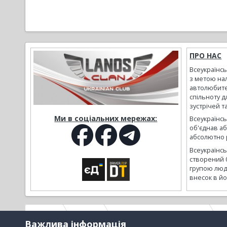
ПРО НАС
Всеукраїнс
з метою на
автолюбите
спільноту д
зустрічей т
Ми в соціальних мережах:
Всеукраїнсь
об'єднав а
абсолютно р
Всеукраїнс
створений 
групою люд
внесок в йо
Головна
Галерея
Альбоми наших користувачів
А
Важлива інформація