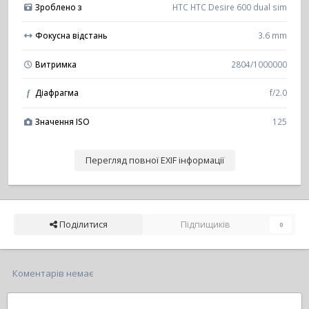
Зроблено з
HTC HTC Desire 600 dual sim
Фокусна відстань
3.6 mm
Витримка
2804/1000000
Діафрагма
f/2.0
f
Значення ISO
125
Перегляд повної EXIF інформації
Поділитися
Підпищиків
0
Коментарів немає