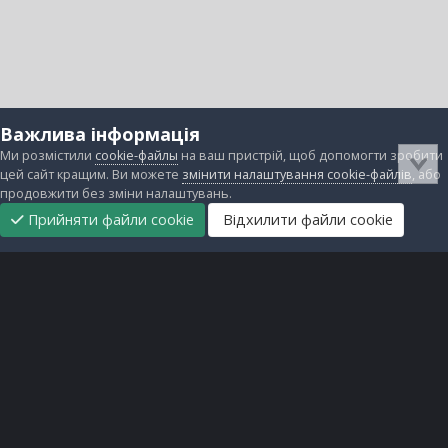
Важлива інформація
Ми розмістили
cookie-файлы
на ваш пристрій, щоб допомогти зробити
цей сайт кращим. Ви можете
змінити налаштування cookie-файлів
, або
продовжити без зміни налаштувань.
Прийняти файли cookie
Відхилити файли cookie
Підтримати
Прибрати
Головна
Завантаження
Непрочитані
Увійти
Реєстрація
нас
рекламу
Зворотній зв'язок
Файли cookie
Всі права захищені © lanos.com.ua, 2005-2026