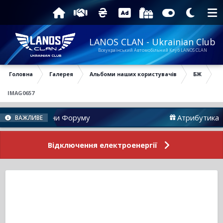
LANOS CLAN - Ukrainian Club
Всеукраїнський Автомобільний Клуб LANOS CLAN
Головна
Галерея
Альбоми наших користувачів
БЖ
IMAG0657
Новини Форуму
Атрибутика
ВАЖЛИВЕ
Відключення електроенергії