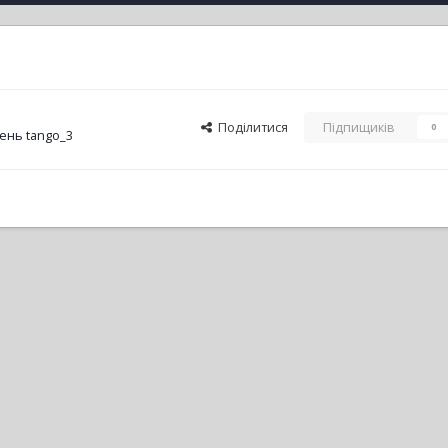
Поділитися
Підпищиків
0
ень tango_3