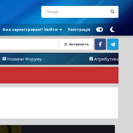
Вже зареєстровані? Увійти
Реєстрація
Активність
Facebook
Telegram
и Форуму
Атрибутика