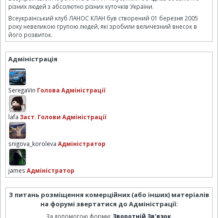
різних людей з абсолютно різних куточків України.
Всеукраїнський клуб ЛАНОС КЛАН був створений 01 березня 2005
року невеликою групою людей, які зробили величезний внесок в
його розвиток.
Адміністрація
SeregaVin
Голова Адміністрації
lafa
Заст. Голови Адміністрації
snigova_koroleva
Адміністратор
james
Адміністратор
З питань розміщення комерційних (або інших) матеріалів
на форумі звертатися до Адміністрації:
За допомогою форми:
Зворотній Зв'язок
.