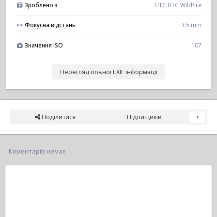
Зроблено з
HTC HTC Wildfire
Фокусна відстань
3.5 mm
Значення ISO
107
Перегляд повної EXIF інформації
Поділитися
Підпищиків
1
Коментарів немає