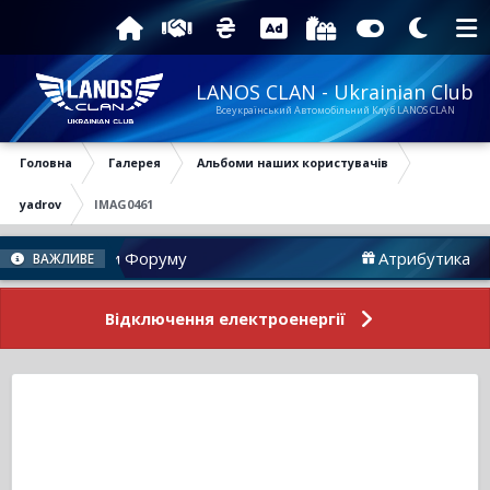
LANOS CLAN - Ukrainian Club
Всеукраїнський Автомобільний Клуб LANOS CLAN
Головна
Галерея
Альбоми наших користувачів
yadrov
IMAG0461
Новини Форуму
Атрибутика
ВАЖЛИВЕ
Відключення електроенергії