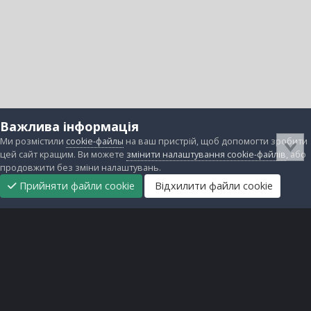
Важлива інформація
Ми розмістили
cookie-файлы
на ваш пристрій, щоб допомогти зробити
цей сайт кращим. Ви можете
змінити налаштування cookie-файлів
, або
продовжити без зміни налаштувань.
Прийняти файли cookie
Відхилити файли cookie
Підтримати
Прибрати
Головна
Завантаження
Непрочитані
Увійти
Реєстрація
нас
рекламу
Зворотній зв'язок
Файли cookie
Всі права захищені © lanos.com.ua, 2005-2026