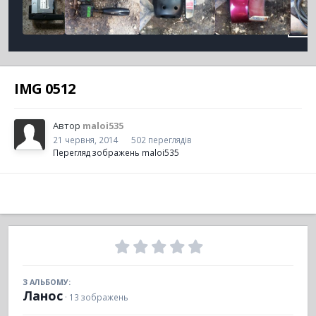
IMG 0512
Автор
maloi535
21 червня, 2014
502 переглядів
Перегляд зображень maloi535
З АЛЬБОМУ:
Ланос
· 13 зображень