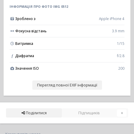
ІНФОРМАЦІЯ ПРО ФОТО IMG 0512
Зроблено з
Apple iPhone 4
Фокусна відстань
3.9 mm
Витримка
1/15
Діафрагма
f/2.8
f
Значення ISO
200
Перегляд повної EXIF інформації
Поділитися
Підпищиків
0