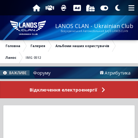
LANOS CLAN - Ukrainian Club
Всеукраїнський Автомобільний Клуб LANOS CLAN
Головна
Галерея
Альбоми наших користувачів
Ланос
IMG 0512
Новини Форуму
Атрибутика
ВАЖЛИВЕ
Відключення електроенергії