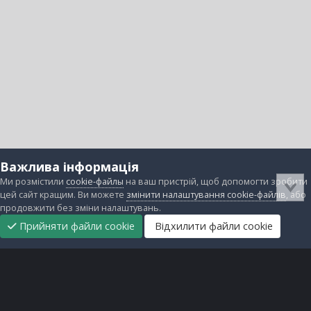
Важлива інформація
Ми розмістили
cookie-файлы
на ваш пристрій, щоб допомогти зробити
цей сайт кращим. Ви можете
змінити налаштування cookie-файлів
, або
продовжити без зміни налаштувань.
Прийняти файли cookie
Відхилити файли cookie
Підтримати
Прибрати
Головна
Завантаження
Непрочитані
Увійти
Реєстрація
нас
рекламу
Зворотній зв'язок
Файли cookie
Всі права захищені © lanos.com.ua, 2005-2026