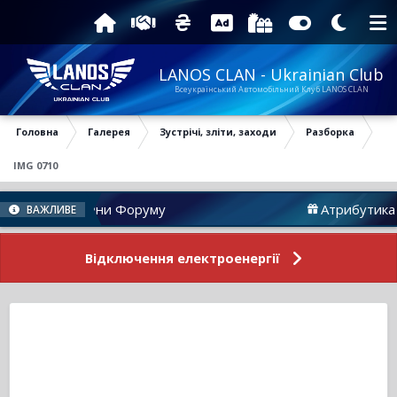
LANOS CLAN - Ukrainian Club
Всеукраїнський Автомобільний Клуб LANOS CLAN
Головна
Галерея
Зустрічі, зліти, заходи
Разборка
IMG 0710
Новини Форуму
Атрибутика
ВАЖЛИВЕ
Відключення електроенергії