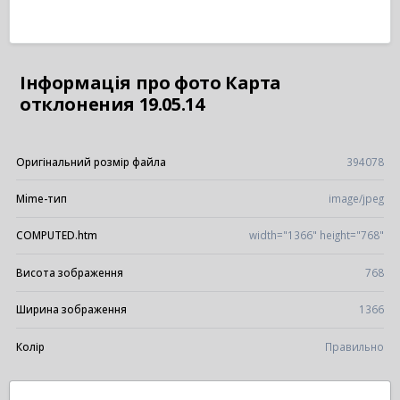
Інформація про фото Карта
отклонения 19.05.14
Оригінальний розмір файла
394078
Mime-тип
image/jpeg
COMPUTED.htm
width="1366" height="768"
Висота зображення
768
Ширина зображення
1366
Колір
Правильно