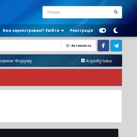
Вже зареєстровані? Увійти
Реєстрація
Активність
Facebook
Telegram
руму
Атрибутика