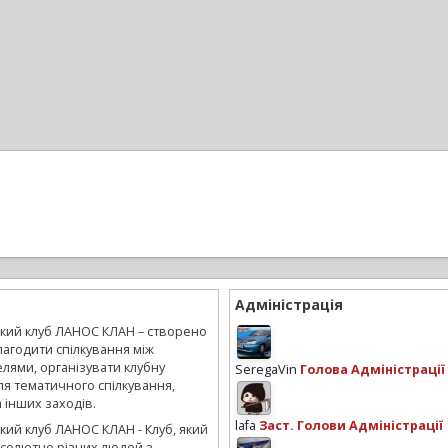
Адміністрація
ький клуб ЛАНОС КЛАН – створено
лагодити спілкування між
лями, організувати клубну
SeregaVin
Голова Адміністрації
ля тематичного спілкування,
а інших заходів.
lafa
Заст. Голови Адміністрації
кий клуб ЛАНОС КЛАН - Клуб, який
бсолютно різних людей з