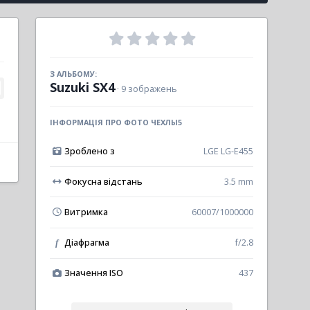
З АЛЬБОМУ:
Suzuki SX4
· 9 зображень
ІНФОРМАЦІЯ ПРО ФОТО ЧЕХЛЫ5
Зроблено з
LGE LG-E455
Фокусна відстань
3.5 mm
Витримка
60007/1000000
Діафрагма
f/2.8
f
Значення ISO
437