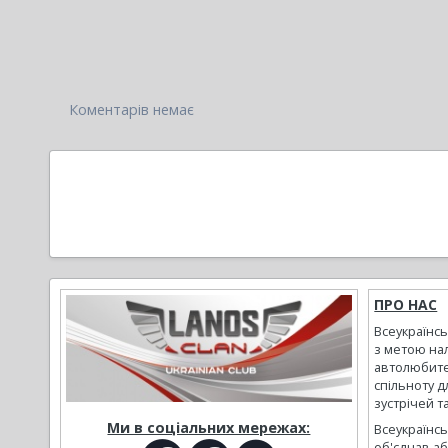
Коментарів немає
ПРО НАС
Всеукраїнс
з метою на
автолюбите
спільноту д
зустрічей т
Ми в соціальних мережах:
Всеукраїнсь
об'єднав а