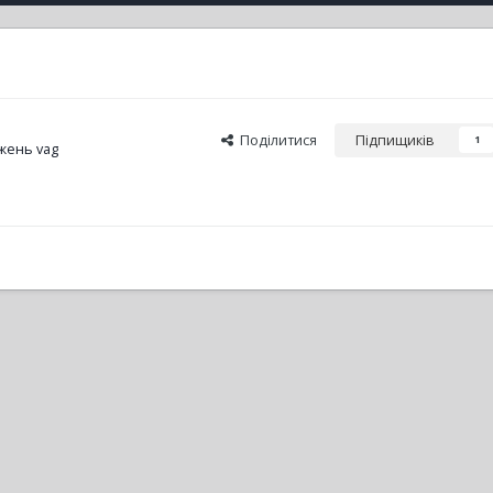
Поділитися
Підпищиків
1
жень vag