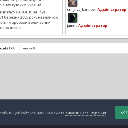
ізних куточків України.
snigova_koroleva
Адміністратор
ький клуб ЛАНОС КЛАН був
01 березня 2005 року невеликою
ей, які зробили величезний
james
Адміністратор
го розвиток.
uzuki SX4
чехлы5
П
зробити цей сайт кращим. Ви можете
змінити налаштування