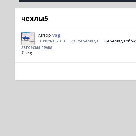
чехлы5
Автор
vag
16 квітня, 2014
782 переглядів
Перегляд зобра
АВТОРСЬКІ ПРАВА
© vag