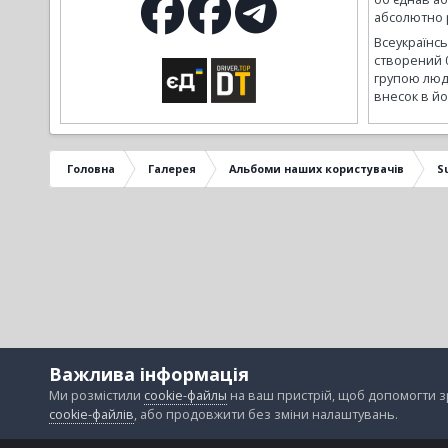
абсолютно р
Всеукраїнс
створений 
групою люд
внесок в йо
Головна
Галерея
Альбоми наших користувачів
S
Важлива інформація
Ми розмістили
cookie-файлы
на ваш пристрій, щоб допомогти 
cookie-файлів
, або продовжити без зміни налаштувань.