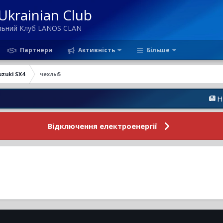
krainian Club
ільний Клуб LANOS CLAN
Партнери
Активність
Більше
uzuki SX4
чехлы5
Новини Фо
Відключення електроенергії