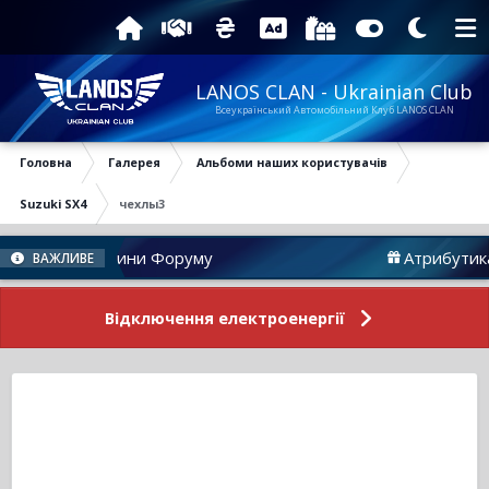
LANOS CLAN - Ukrainian Club
Всеукраїнський Автомобільний Клуб LANOS CLAN
Головна
Галерея
Альбоми наших користувачів
Suzuki SX4
чехлы3
Новини Форуму
Атрибутика
ВАЖЛИВЕ
Відключення електроенергії