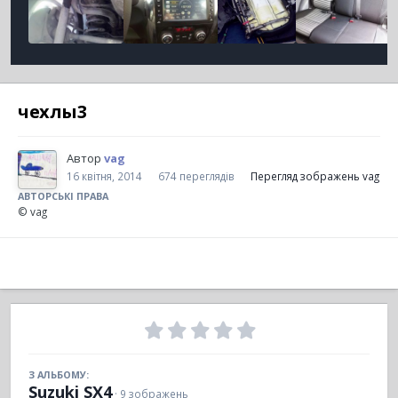
чехлы3
Автор
vag
16 квітня, 2014
674 переглядів
Перегляд зображень vag
АВТОРСЬКІ ПРАВА
© vag
З АЛЬБОМУ:
Suzuki SX4
· 9 зображень