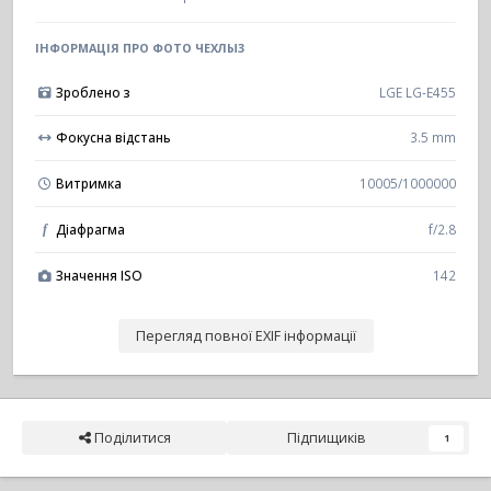
ІНФОРМАЦІЯ ПРО ФОТО ЧЕХЛЫ3
Зроблено з
LGE LG-E455
Фокусна відстань
3.5 mm
Витримка
10005/1000000
Діафрагма
f/2.8
f
Значення ISO
142
Перегляд повної EXIF інформації
Поділитися
Підпищиків
1