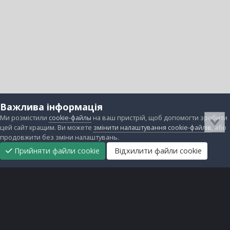
Важлива інформація
Ми розмістили
cookie-файлы
на ваш пристрій, щоб допомогти зробити
цей сайт кращим. Ви можете
змінити налаштування cookie-файлів
, або
продовжити без зміни налаштувань.
Прийняти файли cookie
Відхилити файли cookie
Підтримати
Прибрати
Головна
Завантаження
Непрочитані
Увійти
Реєстрація
нас
рекламу
Зворотній зв'язок
Файли cookie
Всі права захищені © lanos.com.ua, 2005-2026