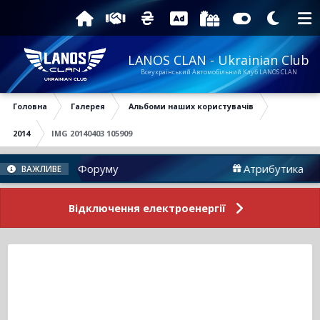
LANOS CLAN - Ukrainian Club
Всеукраїнський Автомобільний Клуб LANOS CLAN
Головна
Галерея
Альбоми наших користувачів
2014
IMG 20140403 105909
Новини Форуму
Атрибутика
ВАЖЛИВЕ
Відключення електроенергії