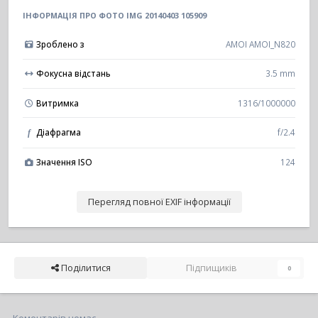
ІНФОРМАЦІЯ ПРО ФОТО IMG 20140403 105909
Зроблено з
AMOI AMOI_N820
Фокусна відстань
3.5 mm
Витримка
1316/1000000
Діафрагма
f/2.4
f
Значення ISO
124
Перегляд повної EXIF інформації
Поділитися
Підпищиків
0