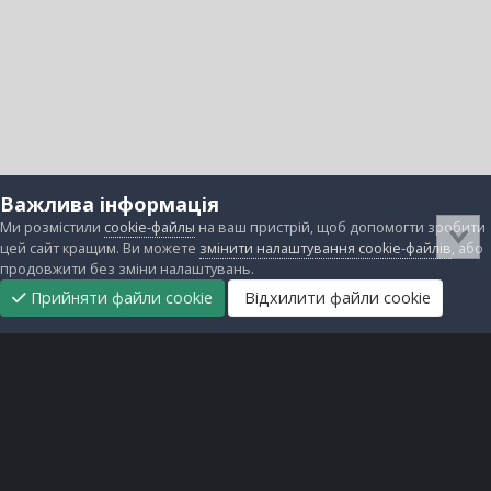
Важлива інформація
Ми розмістили
cookie-файлы
на ваш пристрій, щоб допомогти зробити
цей сайт кращим. Ви можете
змінити налаштування cookie-файлів
, або
продовжити без зміни налаштувань.
Прийняти файли cookie
Відхилити файли cookie
Підтримати
Прибрати
Головна
Завантаження
Непрочитані
Увійти
Реєстрація
нас
рекламу
Зворотній зв'язок
Файли cookie
Всі права захищені © lanos.com.ua, 2005-2026