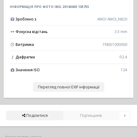
ІНФОРМАЦІЯ ПРО ФОТО IMG 20140403 105755
Зроблено з
AMOI AMOI_N820
Фокусна відстань
3.5 mm
Витримка
7980/1000000
Діафрагма
f/2.4
f
Значення ISO
124
Перегляд повної EXIF інформації
Поділитися
Підпищиків
0