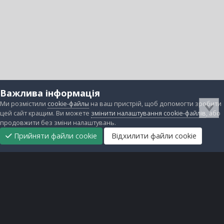
Важлива інформація
Ми розмістили
cookie-файлы
на ваш пристрій, щоб допомогти зробити
цей сайт кращим. Ви можете
змінити налаштування cookie-файлів
, або
продовжити без зміни налаштувань.
Прийняти файли cookie
Відхилити файли cookie
Підтримати
Прибрати
Головна
Завантаження
Непрочитані
Увійти
Реєстрація
нас
рекламу
Зворотній зв'язок
Файли cookie
Всі права захищені © lanos.com.ua, 2005-2026