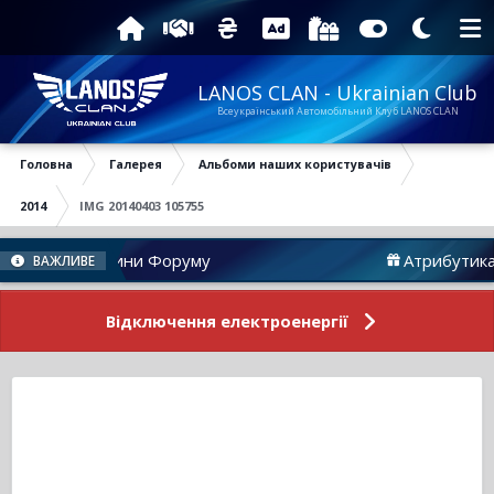
LANOS CLAN - Ukrainian Club
Всеукраїнський Автомобільний Клуб LANOS CLAN
Головна
Галерея
Альбоми наших користувачів
2014
IMG 20140403 105755
Новини Форуму
Атрибутика
ВАЖЛИВЕ
Відключення електроенергії