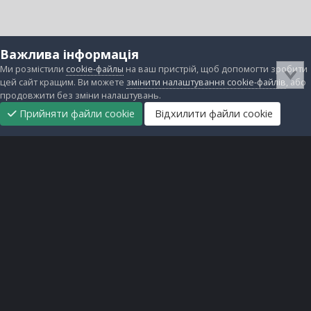
Важлива інформація
Ми розмістили
cookie-файлы
на ваш пристрій, щоб допомогти зробити
цей сайт кращим. Ви можете
змінити налаштування cookie-файлів
, або
продовжити без зміни налаштувань.
Прийняти файли cookie
Відхилити файли cookie
Підтримати
Прибрати
Головна
Завантаження
Непрочитані
Увійти
Реєстрація
нас
рекламу
Зворотній зв'язок
Файли cookie
Всі права захищені © lanos.com.ua, 2005-2026