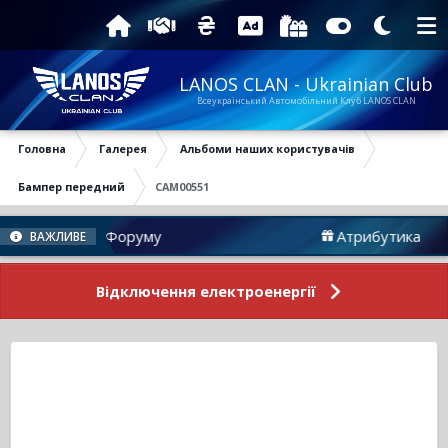
LANOS CLAN - Ukrainian Club
Всеукраїнський Автомобільний Клуб LANOS CLAN
Головна
Галерея
Альбоми наших користувачів
Бампер передний
CAM00551
Новини Форуму
Атрибутика
ВАЖЛИВЕ
Відключення електроенергії