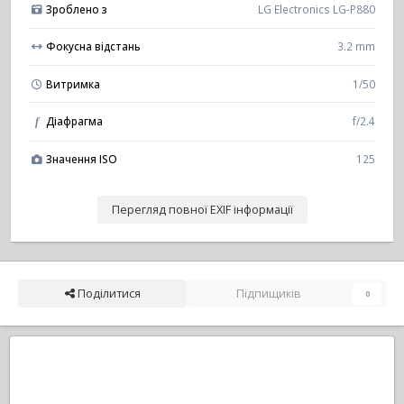
Зроблено з
LG Electronics LG-P880
Фокусна відстань
3.2 mm
Витримка
1/50
Діафрагма
f/2.4
f
Значення ISO
125
Перегляд повної EXIF інформації
Поділитися
Підпищиків
0