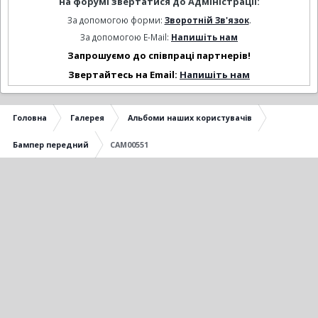
на форумі звертатися до Адміністрації:
За допомогою форми:
Зворотній Зв'язок
.
За допомогою E-Mail:
Напишіть нам
Запрошуємо до співпраці партнерів!
Звертайтесь на Email:
Напишіть нам
Головна
Галерея
Альбоми наших користувачів
Бампер передний
CAM00551