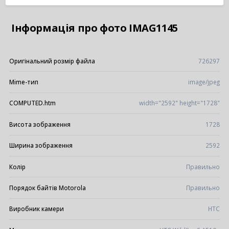
Інформація про фото IMAG1145
Оригінальний розмір файла
726297
Mime-тип
image/jpeg
COMPUTED.htm
width="2592" height="1728"
Висота зображення
1728
Ширина зображення
2592
Колір
Правильно
Порядок байтів Motorola
Правильно
Виробник камери
HTC