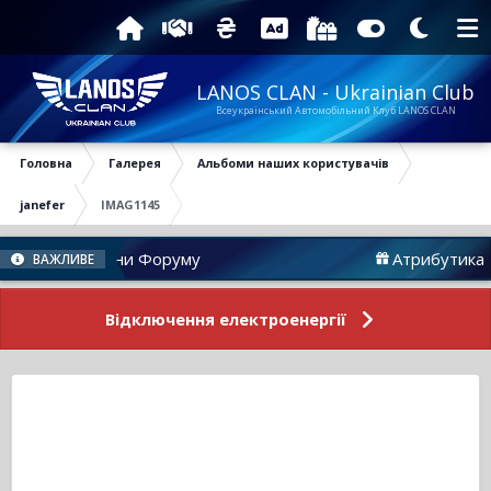
LANOS CLAN - Ukrainian Club
Всеукраїнський Автомобільний Клуб LANOS CLAN
Головна
Галерея
Альбоми наших користувачів
janefer
IMAG1145
Новини Форуму
Атрибутика
ВАЖЛИВЕ
Відключення електроенергії