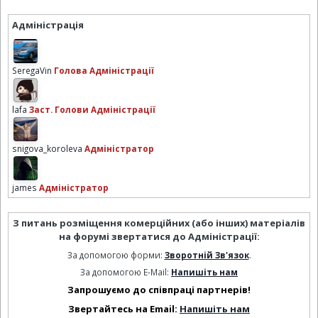
Адміністрація
SeregaVin
Голова Адміністрації
lafa
Заст. Голови Адміністрації
snigova_koroleva
Адміністратор
james
Адміністратор
З питань розміщення комерційних (або інших) матеріалів
на форумі звертатися до Адміністрації:
За допомогою форми:
Зворотній Зв'язок
.
За допомогою E-Mail:
Напишіть нам
Запрошуємо до співпраці партнерів!
Звертайтесь на Email:
Напишіть нам