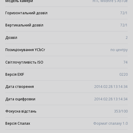
Модель камери
HTC Wildfire S A510e
Горизонтальний дозвіл
72/1
Вертикальний дозвіл
72/1
Дозвіл
2
Позиціонування YCbCr
по центру
Світлочутливість ISO
74
Версія EXIF
0220
Дата створення
2014:02:28 13:14:34
Дата оцифровки
2014:02:28 13:14:34
Фокусна відстань
353/100
Версія Спалах
Формат спалаху 1.0