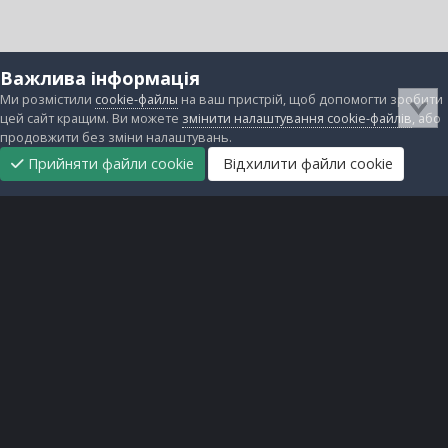
Важлива інформація
Ми розмістили
cookie-файлы
на ваш пристрій, щоб допомогти зробити
цей сайт кращим. Ви можете
змінити налаштування cookie-файлів
, або
продовжити без зміни налаштувань.
Прийняти файли cookie
Відхилити файли cookie
Підтримати
Прибрати
Головна
Завантаження
Непрочитані
Увійти
Реєстрація
нас
рекламу
Зворотній зв'язок
Файли cookie
Всі права захищені © lanos.com.ua, 2005-2026