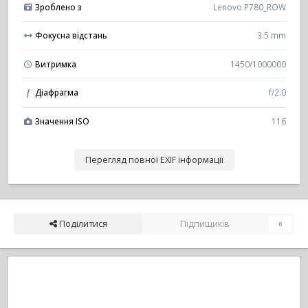
Зроблено з
Lenovo P780_ROW
Фокусна відстань
3.5 mm
Витримка
1450/1000000
Діафрагма
f/2.0
f
Значення ISO
116
Перегляд повної EXIF інформації
Поділитися
Підпищиків
0