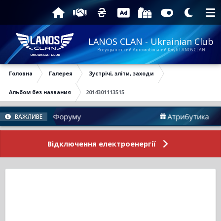
LANOS CLAN - Ukrainian Club
Всеукраїнський Автомобільний Клуб LANOS CLAN
Головна
Галерея
Зустрічі, зліти, заходи
Альбом без названия
2014301113515
Новини Форуму
Атрибутика
ВАЖЛИВЕ
Відключення електроенергії