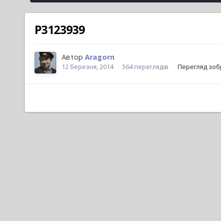
P3123939
Автор
Aragorn
12 березня, 2014
564 переглядів
Перегляд зоб