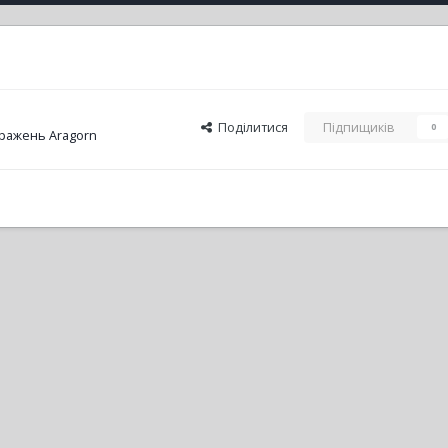
Поділитися
Підпищиків
0
ражень Aragorn