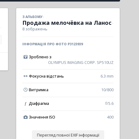
З АЛЬБОМУ:
Продажа мелочёвка на Ланос
·
8 зображень
ІНФОРМАЦІЯ ПРО ФОТО P3123939
Зроблено з
OLYMPUS IMAGING CORP. SP510UZ
Фокусна відстань
6.3 mm
Витримка
10/800
Діафрагма
f/5.6
f
Значення ISO
400
Перегляд повної EXIF інформації