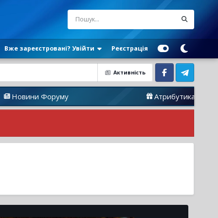
Вже зареєстровані? Увійти
Реєстрація
Активність
Facebook
Telegram
Форуму
Атрибутика