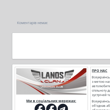
Коментарів немає
ПРО НАС
Всеукраїнс
з метою на
автолюбите
спільноту д
зустрічей т
Ми в соціальних мережах:
Всеукраїнсь
об'єднав а