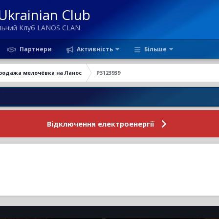
krainian Club
ільний Клуб LANOS CLAN
Партнери
Активність
Більше
родажа мелочёвка на Ланос
P3123939
Новини 
Відключення електроенергії