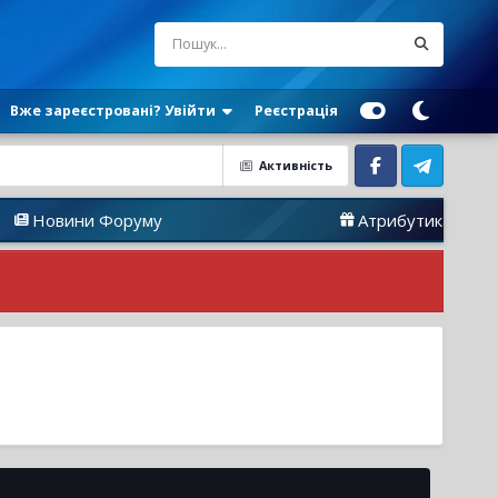
Вже зареєстровані? Увійти
Реєстрація
Активність
Facebook
Telegram
Форуму
Атрибутика