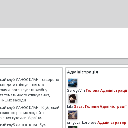
Адміністрація
ький клуб ЛАНОС КЛАН – створено
лагодити спілкування між
лями, організувати клубну
SeregaVin
Голова Адміністрації
ля тематичного спілкування,
а інших заходів.
lafa
Заст. Голови Адміністрації
кий клуб ЛАНОС КЛАН - Клуб, який
бсолютно різних людей з
ізних куточків України.
snigova_koroleva
Адміністратор
ький клуб ЛАНОС КЛАН був