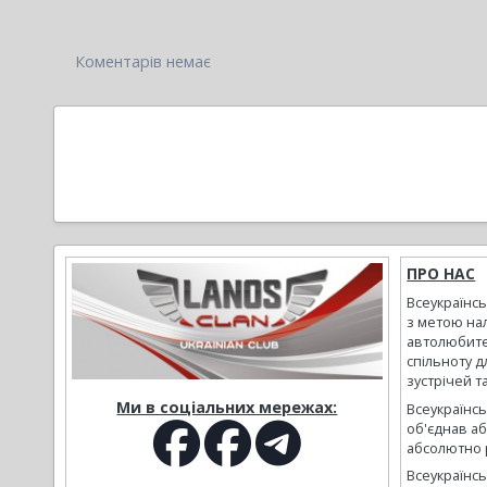
Коментарів немає
ПРО НАС
Всеукраїнс
з метою на
автолюбите
спільноту д
зустрічей т
Ми в соціальних мережах:
Всеукраїнсь
об'єднав а
абсолютно р
Всеукраїнс