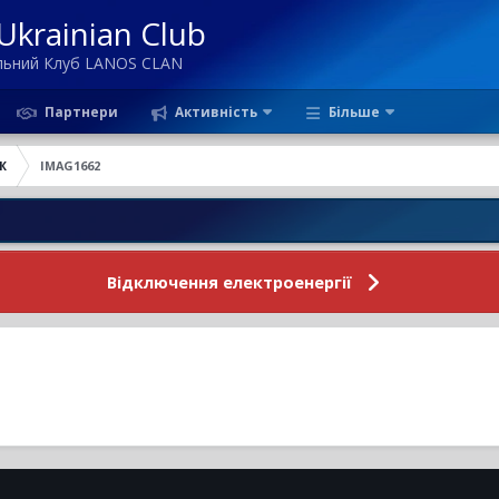
krainian Club
ільний Клуб LANOS CLAN
Партнери
Активність
Більше
Ж
IMAG1662
Новини 
Відключення електроенергії