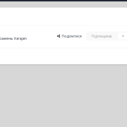
Поділитися
Підпищиків
0
ражень Varajan