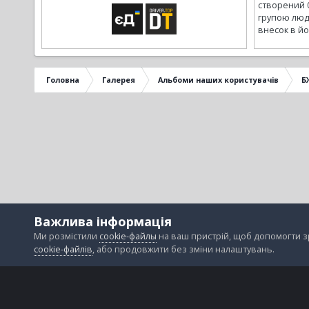
створений 
групою люд
внесок в йо
Головна
Галерея
Альбоми наших користувачів
Б
Важлива інформація
Ми розмістили
cookie-файлы
на ваш пристрій, щоб допомогти 
cookie-файлів
, або продовжити без зміни налаштувань.