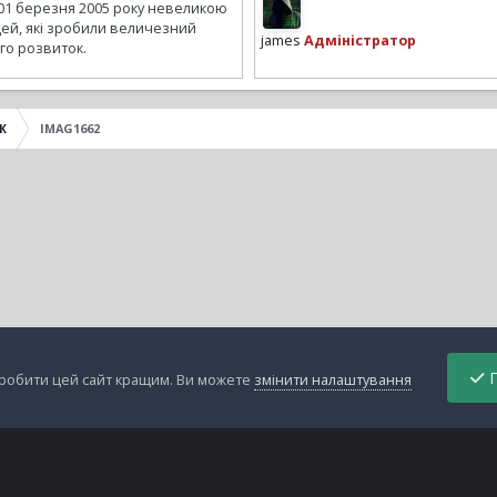
01 березня 2005 року невеликою
ей, які зробили величезний
james
Адміністратор
го розвиток.
Ж
IMAG1662
П
зробити цей сайт кращим. Ви можете
змінити налаштування