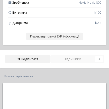
Зроблено з
Nokia Nokia 800
Витримка
1/100
Діафрагма
f/2.2
f
Перегляд повної EXIF інформації
Поділитися
Підпищиків
0
Коментарів немає