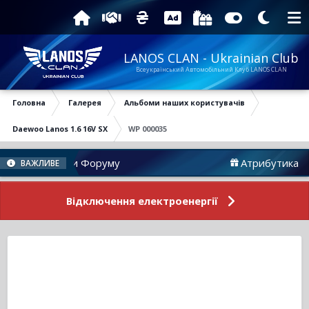
LANOS CLAN - Ukrainian Club
Всеукраїнський Автомобільний Клуб LANOS CLAN
Головна
Галерея
Альбоми наших користувачів
Daewoo Lanos 1.6 16V SX
WP 000035
Новини Форуму
Атрибутика
ВАЖЛИВЕ
Відключення електроенергії