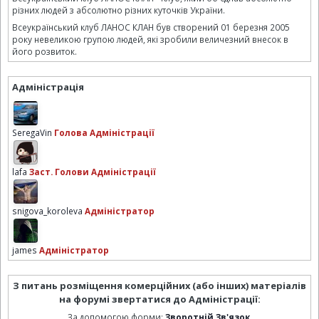
різних людей з абсолютно різних куточків України.
Всеукраїнський клуб ЛАНОС КЛАН був створений 01 березня 2005
року невеликою групою людей, які зробили величезний внесок в
його розвиток.
Адміністрація
SeregaVin
Голова Адміністрації
lafa
Заст. Голови Адміністрації
snigova_koroleva
Адміністратор
james
Адміністратор
З питань розміщення комерційних (або інших) матеріалів
на форумі звертатися до Адміністрації:
За допомогою форми:
Зворотній Зв'язок
.