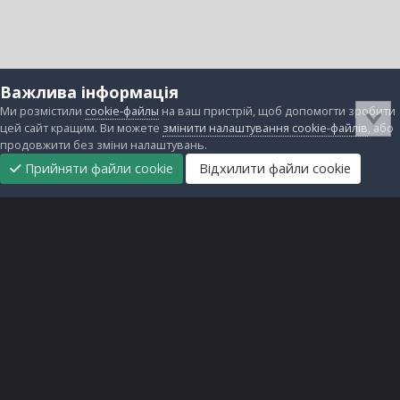
Важлива інформація
Ми розмістили
cookie-файлы
на ваш пристрій, щоб допомогти зробити
цей сайт кращим. Ви можете
змінити налаштування cookie-файлів
, або
продовжити без зміни налаштувань.
Прийняти файли cookie
Відхилити файли cookie
Підтримати
Прибрати
Головна
Завантаження
Непрочитані
Увійти
Реєстрація
нас
рекламу
Зворотній зв'язок
Файли cookie
Всі права захищені © lanos.com.ua, 2005-2026