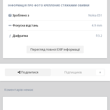
ІНФОРМАЦІЯ ПРО ФОТО КРЕПЛЕНИЕ СТЯЖКАМИ ОБИВКИ
Зроблено з
Nokia E51
Фокусна відстань
4.9 mm
Діафрагма
f/3.2
f
Перегляд повної EXIF інформації
Поділитися
Підпищиків
0
Коментарів немає