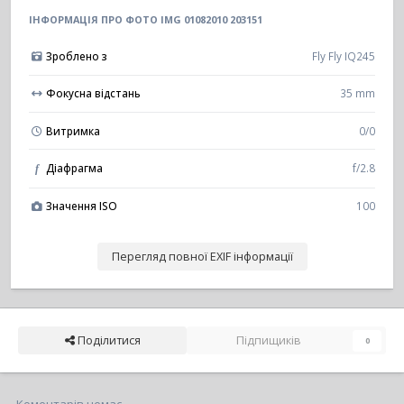
ІНФОРМАЦІЯ ПРО ФОТО IMG 01082010 203151
Зроблено з
Fly Fly IQ245
Фокусна відстань
35 mm
Витримка
0/0
Діафрагма
f/2.8
f
Значення ISO
100
Перегляд повної EXIF інформації
Поділитися
Підпищиків
0