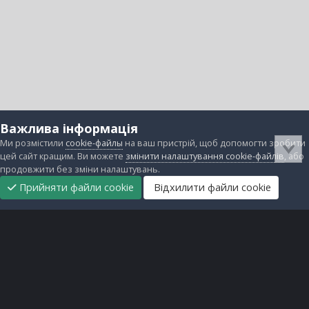
Важлива інформація
Ми розмістили
cookie-файлы
на ваш пристрій, щоб допомогти зробити
цей сайт кращим. Ви можете
змінити налаштування cookie-файлів
, або
продовжити без зміни налаштувань.
Прийняти файли cookie
Відхилити файли cookie
Підтримати
Прибрати
Головна
Завантаження
Непрочитані
Увійти
Реєстрація
нас
рекламу
Зворотній зв'язок
Файли cookie
Всі права захищені © lanos.com.ua, 2005-2026