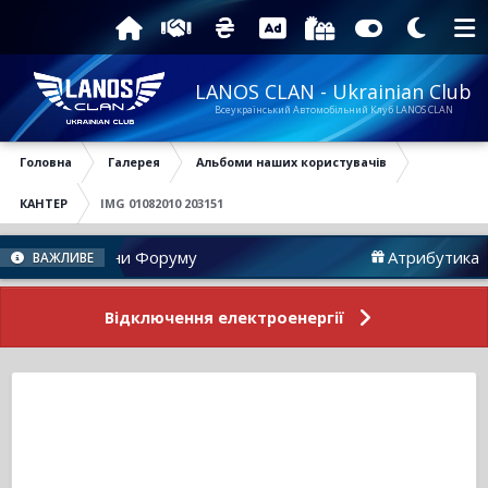
LANOS CLAN - Ukrainian Club
Всеукраїнський Автомобільний Клуб LANOS CLAN
Головна
Галерея
Альбоми наших користувачів
КАНТЕР
IMG 01082010 203151
Новини Форуму
Атрибутика
ВАЖЛИВЕ
Відключення електроенергії