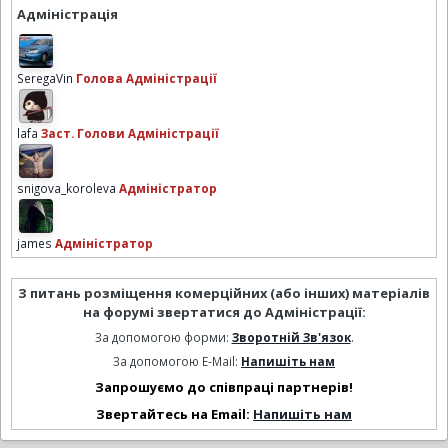
Адміністрація
SeregaVin
Голова Адміністрації
lafa
Заст. Голови Адміністрації
snigova_koroleva
Адміністратор
james
Адміністратор
З питань розміщення комерційних (або інших) матеріалів
на форумі звертатися до Адміністрації:
За допомогою форми:
Зворотній Зв'язок
.
За допомогою E-Mail:
Напишіть нам
Запрошуємо до співпраці партнерів!
Звертайтесь на Email:
Напишіть нам