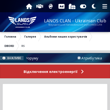
LANOS CLAN - Ukrainian Club
Всеукраїнський Автомобільний Клуб LANOS CLAN
Головна
Галерея
Альбоми наших користувачів
DBORD
RS
Новини Форуму
Атрибутика
ВАЖЛИВЕ
Відключення електроенергії