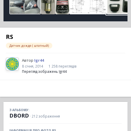
RS
Датчик дождя ( штатный)
Автор
Igr44
8 січня, 2014
1 258 переглядів
Перегляд зображень Igr44
З АЛЬБОМУ:
DBORD
· 212 зображення
ІНФОРМАЦІЯ ПРО ФОТО RS