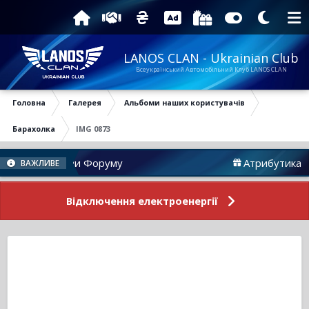
LANOS CLAN - Ukrainian Club
Всеукраїнський Автомобільний Клуб LANOS CLAN
Головна
Галерея
Альбоми наших користувачів
Барахолка
IMG 0873
Новини Форуму
Атрибутика
ВАЖЛИВЕ
Відключення електроенергії