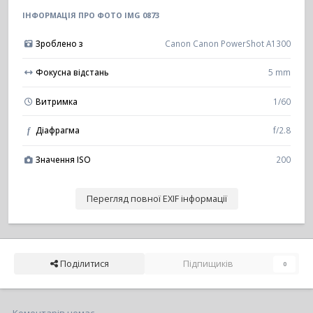
ІНФОРМАЦІЯ ПРО ФОТО IMG 0873
Зроблено з
Canon Canon PowerShot A1300
Фокусна відстань
5 mm
Витримка
1/60
Діафрагма
f/2.8
f
Значення ISO
200
Перегляд повної EXIF інформації
Поділитися
Підпищиків
0