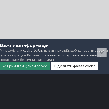
Важлива інформація
Ми розмістили
cookie-файлы
на ваш пристрій, щоб допомогти зробити
цей сайт кращим. Ви можете
змінити налаштування cookie-файлів
, або
продовжити без зміни налаштувань.
Прийняти файли cookie
Відхилити файли cookie
Підтримати
Прибрати
Головна
Завантаження
Непрочитані
Увійти
Реєстрація
нас
рекламу
Зворотній зв'язок
Файли cookie
Всі права захищені © lanos.com.ua, 2005-2026