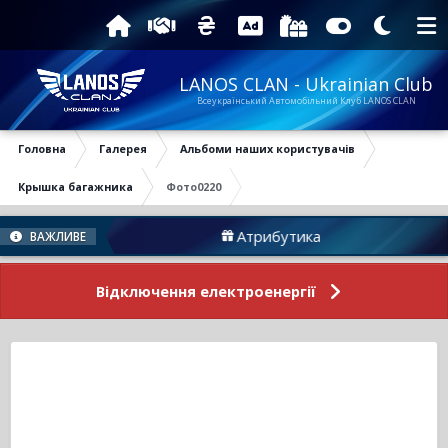
LANOS CLAN - Ukrainian Club
Всеукраїнський Автомобільний Клуб LANOS CLAN
Головна
Галерея
Альбоми наших користувачів
Крышка багажника
Фото0220
оруму
Атрибутика
ВАЖЛИВЕ
Відключення електроенергії