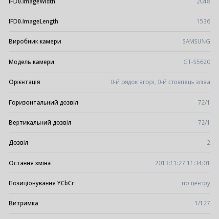
IFD0.ImageWidth
2048
IFD0.ImageLength
1536
Виробник камери
SAMSUNG
Модель камери
GT-S5620
Орієнтація
0-й рядок вгорі, 0-й стовпець зліва
Горизонтальний дозвіл
72/1
Вертикальний дозвіл
72/1
Дозвіл
2
Остання зміна
2013:11:27 11:34:01
Позиціонування YCbCr
по центру
Витримка
1/127