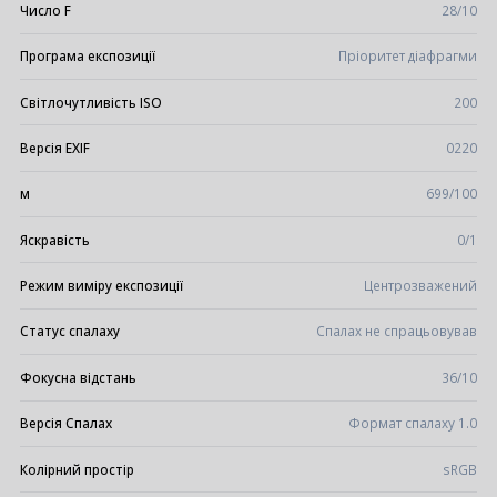
Число F
28/10
Програма експозиції
Пріоритет діафрагми
Світлочутливість ISO
200
Версія EXIF
0220
м
699/100
Яскравість
0/1
Режим виміру експозиції
Центрозважений
Статус спалаху
Спалах не спрацьовував
Фокусна відстань
36/10
Версія Спалах
Формат спалаху 1.0
Колірний простір
sRGB