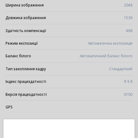
Ширина зображення
2048
Довжина зображення
1536
Здатність компенсації
488
Режим експозиції
Автоматична експозиція
Баланс білого
Автоматичний баланс білого
Тип захоплення кадру
Стандартний
Індекс працездатності
R 9 8
Версія працездатності
0100
GPS