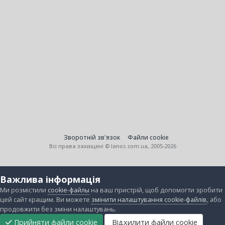
Зворотній зв'язок
Файли cookie
Всі права захищені © lanos.com.ua, 2005-2026
Важлива інформація
Ми розмістили
cookie-файлы
на ваш пристрій, щоб допомогти зробити
цей сайт кращим. Ви можете
змінити налаштування cookie-файлів
, або
продовжити без зміни налаштувань.
Прийняти файли cookie
Відхилити файли cookie