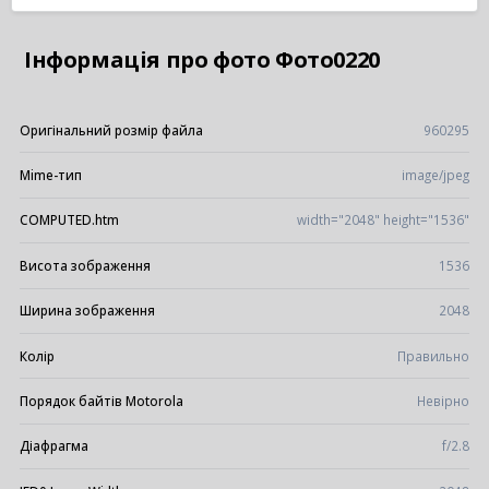
Інформація про фото Фото0220
Оригінальний розмір файла
960295
Mime-тип
image/jpeg
COMPUTED.htm
width="2048" height="1536"
Висота зображення
1536
Ширина зображення
2048
Колір
Правильно
Порядок байтів Motorola
Невірно
Діафрагма
f/2.8