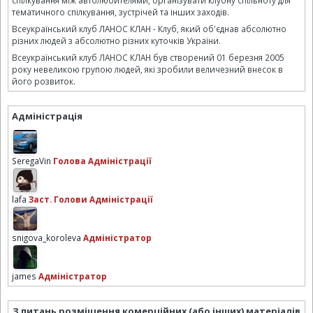
спілкування між автолюбителями, організувати клубну спільноту для
тематичного спілкування, зустрічей та інших заходів.
Всеукраїнський клуб ЛАНОС КЛАН - Клуб, який об'єднав абсолютно
різних людей з абсолютно різних куточків України.
Всеукраїнський клуб ЛАНОС КЛАН був створений 01 березня 2005
року невеликою групою людей, які зробили величезний внесок в
його розвиток.
Адміністрація
SeregaVin
Голова Адміністрації
lafa
Заст. Голови Адміністрації
snigova_koroleva
Адміністратор
james
Адміністратор
З питань розміщення комерційних (або інших) матеріалів