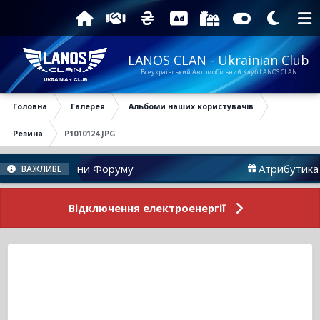
LANOS CLAN - Ukrainian Club
Всеукраїнський Автомобільний Клуб LANOS CLAN
Головна
Галерея
Альбоми наших користувачів
Резина
P1010124.JPG
Новини Форуму
Атрибутика
ВАЖЛИВЕ
Відключення електроенергії