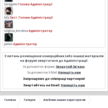
SeregaVin
Голова Адміністрації
lafa
Заст. Голови Адміністрації
snigova_koroleva
Адміністратор
james
Адміністратор
З питань розміщення комерційних (або інших) матеріалів
на форумі звертатися до Адміністрації:
За допомогою форми:
Зворотній Зв'язок
.
За допомогою E-Mail:
Напишіть нам
Запрошуємо до співпраці партнерів!
Звертайтесь на Email:
Напишіть нам
Головна
Галерея
Альбоми наших користувачів