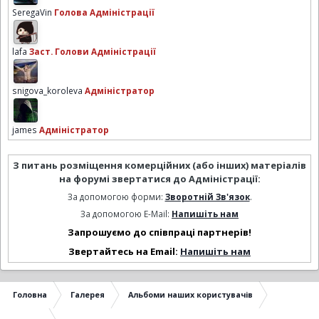
SeregaVin
Голова Адміністрації
lafa
Заст. Голови Адміністрації
snigova_koroleva
Адміністратор
james
Адміністратор
З питань розміщення комерційних (або інших) матеріалів
на форумі звертатися до Адміністрації:
За допомогою форми:
Зворотній Зв'язок
.
За допомогою E-Mail:
Напишіть нам
Запрошуємо до співпраці партнерів!
Звертайтесь на Email:
Напишіть нам
Головна
Галерея
Альбоми наших користувачів