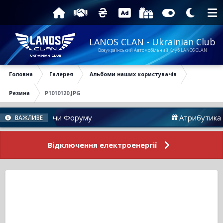
LANOS CLAN - Ukrainian Club
Всеукраїнський Автомобільний Клуб LANOS CLAN
Головна
Галерея
Альбоми наших користувачів
Резина
P1010120.JPG
Новини Форуму
Атрибутика
ВАЖЛИВЕ
Відключення електроенергії