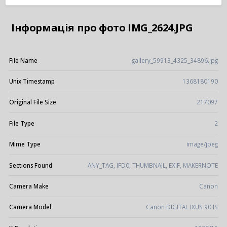
Інформація про фото IMG_2624.JPG
File Name
gallery_59913_4325_34896.jpg
Unix Timestamp
1368180190
Original File Size
217097
File Type
2
Mime Type
image/jpeg
Sections Found
ANY_TAG, IFD0, THUMBNAIL, EXIF, MAKERNOTE
Camera Make
Canon
Camera Model
Canon DIGITAL IXUS 90 IS