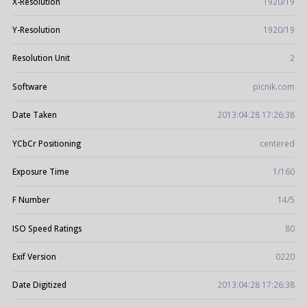
X-Resolution
1920/19
Y-Resolution
1920/19
Resolution Unit
2
Software
picnik.com
Date Taken
2013:04:28 17:26:38
YCbCr Positioning
centered
Exposure Time
1/160
F Number
14/5
ISO Speed Ratings
80
Exif Version
0220
Date Digitized
2013:04:28 17:26:38