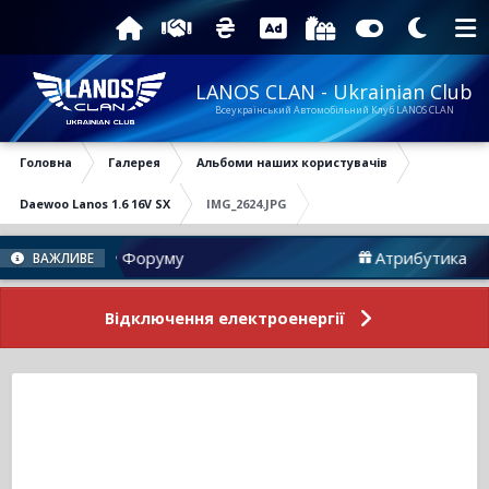
LANOS CLAN - Ukrainian Club
Всеукраїнський Автомобільний Клуб LANOS CLAN
Головна
Галерея
Альбоми наших користувачів
Daewoo Lanos 1.6 16V SX
IMG_2624.JPG
Новини Форуму
Атрибутика
ВАЖЛИВЕ
Відключення електроенергії