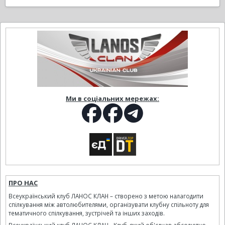
Ми в соціальних мережах:
ПРО НАС
Всеукраїнський клуб ЛАНОС КЛАН – створено з метою налагодити
спілкування між автолюбителями, організувати клубну спільноту для
тематичного спілкування, зустрічей та інших заходів.
Всеукраїнський клуб ЛАНОС КЛАН - Клуб, який об'єднав абсолютно