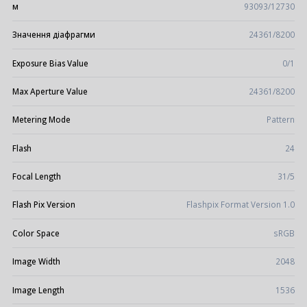
м
93093/12730
Значення діафрагми
24361/8200
Exposure Bias Value
0/1
Max Aperture Value
24361/8200
Metering Mode
Pattern
Flash
24
Focal Length
31/5
Flash Pix Version
Flashpix Format Version 1.0
Color Space
sRGB
Image Width
2048
Image Length
1536