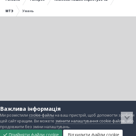
МТЭ
Умань
Важлива інформація
Ми розмістили
cookie-файлы
на ваш пристрій, щоб допомогти зробити
цей сайт кращим. Ви можете
змінити налаштування cookie-файлів
, або
продовжити без зміни налаштувань.
Прийняти файли cookie
Відхилити файли cookie