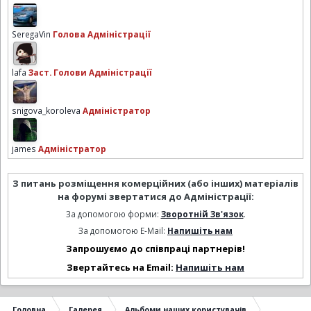
SeregaVin
Голова Адміністрації
lafa
Заст. Голови Адміністрації
snigova_koroleva
Адміністратор
james
Адміністратор
З питань розміщення комерційних (або інших) матеріалів
на форумі звертатися до Адміністрації:
За допомогою форми:
Зворотній Зв'язок
.
За допомогою E-Mail:
Напишіть нам
Запрошуємо до співпраці партнерів!
Звертайтесь на Email:
Напишіть нам
Головна
Галерея
Альбоми наших користувачів