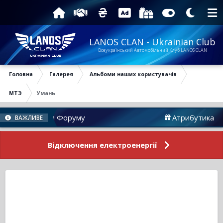
LANOS CLAN - Ukrainian Club
Всеукраїнський Автомобільний Клуб LANOS CLAN
Головна
Галерея
Альбоми наших користувачів
МТЭ
Умань
Новини Форуму
Атрибутика
ВАЖЛИВЕ
Відключення електроенергії