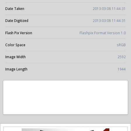
Date Taken
2013:03:08 11:44:31
Date Digitized
2013:03:08 11:44:31
Flash Pix Version
Flashpix Format Version 1.0
Color Space
sRGB
Image Width
2592
Image Length
1944