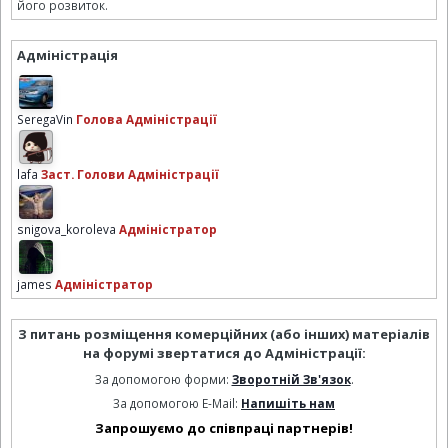
його розвиток.
Адміністрація
SeregaVin
Голова Адміністрації
lafa
Заст. Голови Адміністрації
snigova_koroleva
Адміністратор
james
Адміністратор
З питань розміщення комерційних (або інших) матеріалів
на форумі звертатися до Адміністрації:
За допомогою форми:
Зворотній Зв'язок
.
За допомогою E-Mail:
Напишіть нам
Запрошуємо до співпраці партнерів!