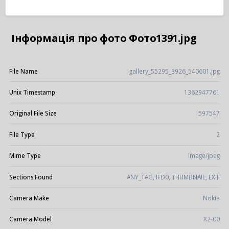
Інформація про фото Фото1391.jpg
File Name
gallery_55295_3926_540601.jpg
Unix Timestamp
1362947761
Original File Size
597547
File Type
2
Mime Type
image/jpeg
Sections Found
ANY_TAG, IFD0, THUMBNAIL, EXIF
Camera Make
Nokia
Camera Model
X2-00