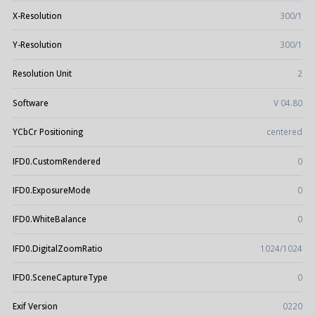
X-Resolution
300/1
Y-Resolution
300/1
Resolution Unit
2
Software
V 04.80
YCbCr Positioning
centered
IFD0.CustomRendered
0
IFD0.ExposureMode
0
IFD0.WhiteBalance
0
IFD0.DigitalZoomRatio
1024/1024
IFD0.SceneCaptureType
0
Exif Version
0220