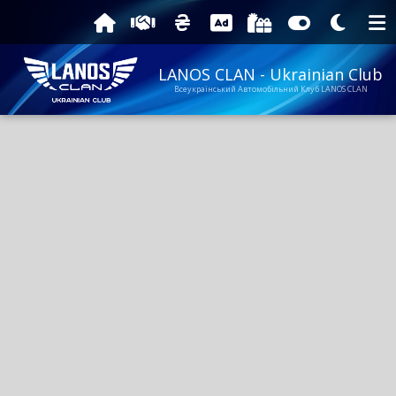
LANOS CLAN - Ukrainian Club
Всеукраїнський Автомобільний Клуб LANOS CLAN