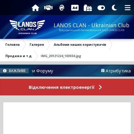
LANOS CLAN - Ukrainian Club
Всеукраїнський Автомобільний Клуб LANOS CLAN
Головна
Галерея
Альбоми наших користувачів
Продажа и т.д
IMG_20121224_103556.jpg
Новини Форуму
Атрибутика
ВАЖЛИВЕ
Відключення електроенергії