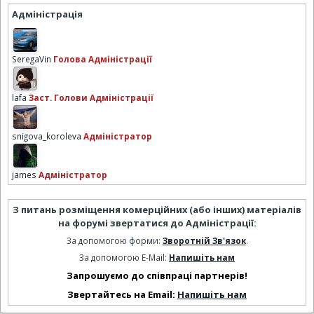
Адміністрація
SeregaVin
Голова Адміністрації
lafa
Заст. Голови Адміністрації
snigova_koroleva
Адміністратор
james
Адміністратор
З питань розміщення комерційних (або інших) матеріалів
на форумі звертатися до Адміністрації:
За допомогою форми:
Зворотній Зв'язок
.
За допомогою E-Mail:
Напишіть нам
Запрошуємо до співпраці партнерів!
Звертайтесь на Email:
Напишіть нам